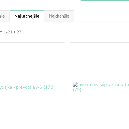
šie
Najlacnejšie
Najdrahšie
m 1-21 z 23