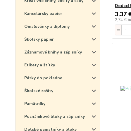
Kreatívne knihy, zošity a sady
Dodací l
3,37 
Kancelársky papier
2,74 €
b
Omaľovánky a diplomy
Školský papier
Záznamové knihy a zápisníky
Etikety a štítky
Pásky do pokladne
Školské zošity
Pamätníky
Poznámkové bloky a zápisníky
Detské pamätníky a bloky