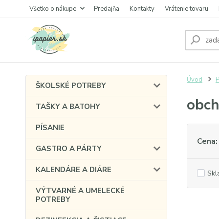
Všetko o nákupe
Predajňa
Kontakty
Vrátenie tovaru
Úvod
P
ŠKOLSKÉ POTREBY
obc
TAŠKY A BATOHY
PÍSANIE
Cena:
GASTRO A PÁRTY
KALENDÁRE A DIÁRE
Skl
VÝTVARNÉ A UMELECKÉ
POTREBY