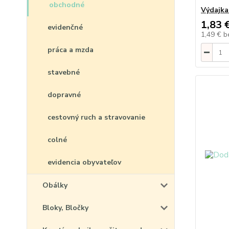
obchodné
Výdajka
1,83 
evidenčné
1,49 €
b
práca a mzda
stavebné
dopravné
cestovný ruch a stravovanie
colné
evidencia obyvateľov
Obálky
Bloky, Bločky