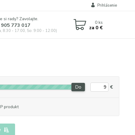
Prihlásenie
e si rady? Zavolajte.
0
ks
 905 773 017
za
0 €
, 8:30 - 17:00, So: 9:00 - 12:00)
Do
€
P produkt
e