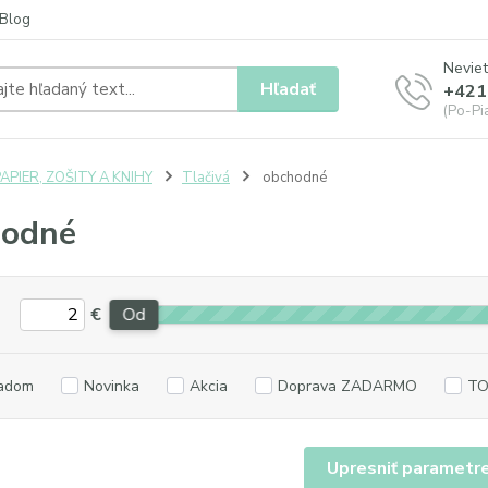
Blog
Neviet
Hľadať
+421
(Po-Pia
APIER, ZOŠITY A KNIHY
Tlačivá
obchodné
hodné
€
Od
adom
Novinka
Akcia
Doprava ZADARMO
TO
Upresniť parametr