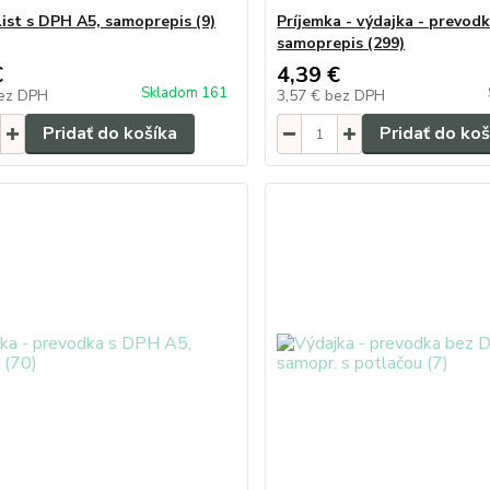
list s DPH A5, samoprepis (9)
Príjemka - výdajka - prevodk
samoprepis (299)
€
4,39 €
Skladom 161
ez DPH
3,57 €
bez DPH
Pridať do košíka
Pridať do koš