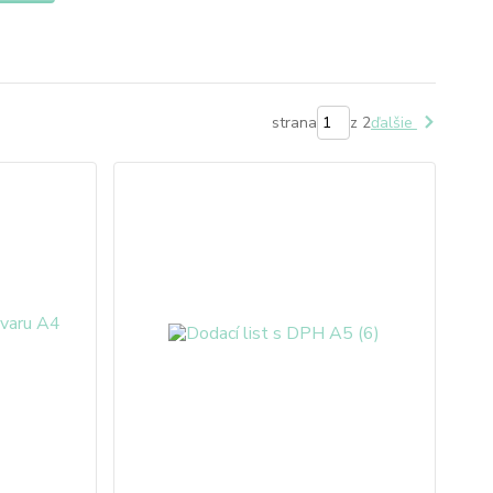
strana
z 2
ďalšie