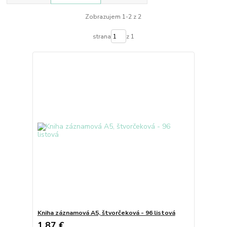
Zobrazujem 1-2 z 2
strana
z 1
Kniha záznamová A5, štvorčeková - 96 listová
1,87 €