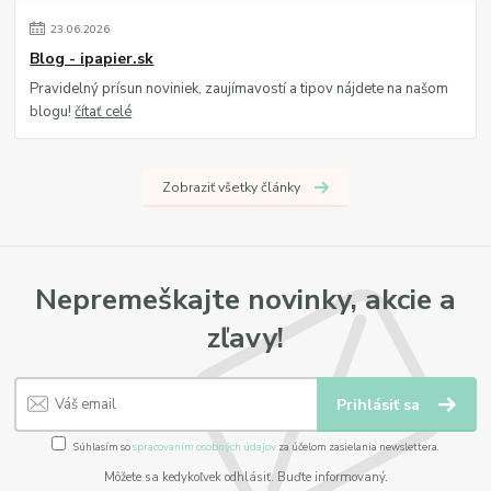
23
.
06
.
2026
Blog - ipapier.sk
Pravidelný prísun noviniek, zaujímavostí a tipov nájdete na našom
blogu!
čítať celé
Zobraziť všetky články
Nepremeškajte novinky, akcie a
zľavy!
Prihlásiť sa
Súhlasím so
spracovaním osobných údajov
za účelom zasielania newslettera.
Môžete sa kedykoľvek odhlásiť. Buďte informovaný.