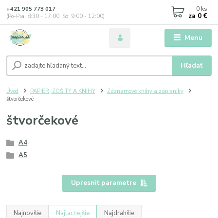
0
ks
+421 905 773 017
za
0 €
(Po-Pia, 8:30 - 17:00, So: 9:00 - 12:00)
Menu
Hľadať
Úvod
PAPIER, ZOŠITY A KNIHY
Záznamové knihy a zápisníky
štvorčekové
štvorčekové
A4
A5
Upresniť parametre
Najnovšie
Najlacnejšie
Najdrahšie