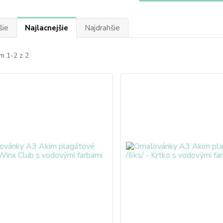
šie
Najlacnejšie
Najdrahšie
m 1-2 z 2