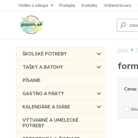
Všetko o nákupe
Predajňa
Kontakty
Vrátenie tovaru
Úvod
P
ŠKOLSKÉ POTREBY
form
TAŠKY A BATOHY
PÍSANIE
Cena:
GASTRO A PÁRTY
KALENDÁRE A DIÁRE
Skl
VÝTVARNÉ A UMELECKÉ
POTREBY