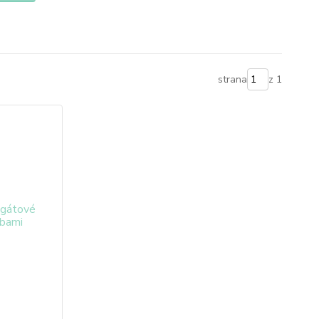
strana
z 1