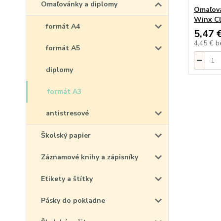
Omaľovánky a diplomy
Omaľová
Winx Cl
formát A4
5,47 
4,45 €
b
formát A5
diplomy
formát A3
antistresové
Školský papier
Záznamové knihy a zápisníky
Etikety a štítky
Pásky do pokladne