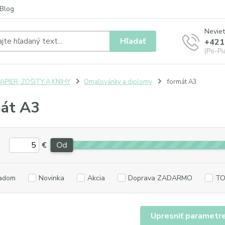
Blog
Neviet
Hľadať
+421
(Po-Pia
APIER, ZOŠITY A KNIHY
Omaľovánky a diplomy
formát A3
át A3
€
Od
adom
Novinka
Akcia
Doprava ZADARMO
TO
Upresniť parametr