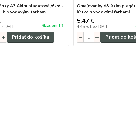
nky A3 Akim plagátové /6ks/ -
Omaľovánky A3 Akim plagáto
ub s vodovými farbami
Krtko s vodovými farbami
€
5,47 €
Skladom 13
ez DPH
4,45 €
bez DPH
Pridať do košíka
Pridať do koš