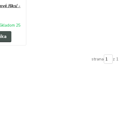
vé /6ks/ -
Skladom 25
íka
strana
z 1