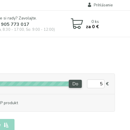
Prihlásenie
e si rady? Zavolajte.
0
ks
 905 773 017
za
0 €
, 8:30 - 17:00, So: 9:00 - 12:00)
Do
€
P produkt
e