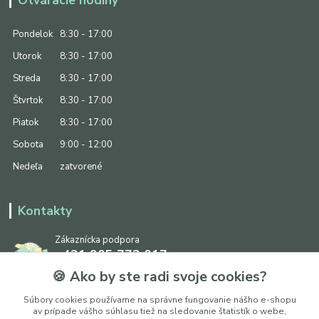
Pondelok
8:30 - 17:00
Utorok
8:30 - 17:00
Streda
8:30 - 17:00
Štvrtok
8:30 - 17:00
Piatok
8:30 - 17:00
Sobota
9:00 - 12:00
Nedeľa
zatvorené
Kontakty
Zákaznícka podpora
+421 905 773 017
(Po-Pia, 8:30 - 17:00, So: 9:00 - 12:00)
🍪 Ako by ste radi svoje cookies?
info@ipapier.sk
Súbory cookies používame na správne fungovanie nášho e-shopu
av prípade vášho súhlasu tiež na sledovanie štatistík o webe,