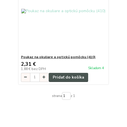
Poukaz na okuliare a optickú pomôcku (410)
2,31 €
Skladom 4
1,88 €
bez DPH
Pridať do košíka
strana
z 1