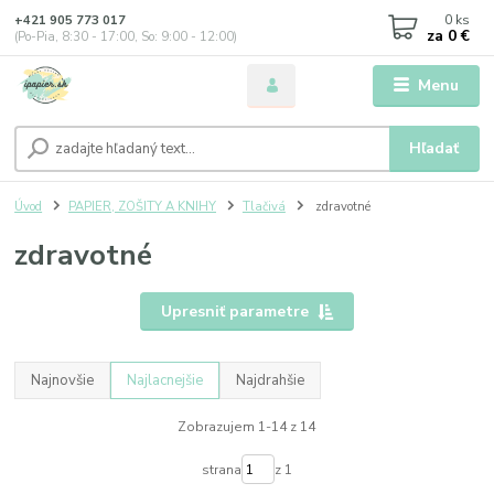
0
ks
+421 905 773 017
za
0 €
(Po-Pia, 8:30 - 17:00, So: 9:00 - 12:00)
Menu
Hľadať
Úvod
PAPIER, ZOŠITY A KNIHY
Tlačivá
zdravotné
zdravotné
Upresniť parametre
Najnovšie
Najlacnejšie
Najdrahšie
Zobrazujem 1-14 z 14
strana
z 1