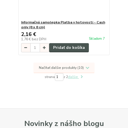
Informačná samolepka Platba v hotovosti - Cash
only (8 x 8 cm)
2,16 €
Skladom 7
1,76 €
bez DPH
Pridať do košíka
Načítať ďalšie produkty (10)
strana
z 2
ďalšie
Novinky z nášho blogu