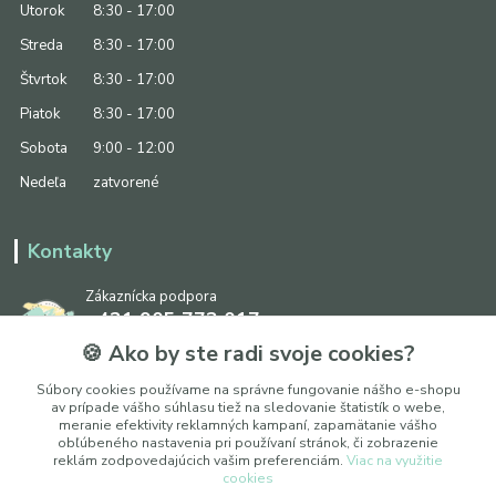
Utorok
8:30 - 17:00
Streda
8:30 - 17:00
Štvrtok
8:30 - 17:00
Piatok
8:30 - 17:00
Sobota
9:00 - 12:00
Nedeľa
zatvorené
Kontakty
Zákaznícka podpora
+421 905 773 017
(Po-Pia, 8:30 - 17:00, So: 9:00 - 12:00)
🍪 Ako by ste radi svoje cookies?
info@ipapier.sk
Súbory cookies používame na správne fungovanie nášho e-shopu
av prípade vášho súhlasu tiež na sledovanie štatistík o webe,
meranie efektivity reklamných kampaní, zapamätanie vášho
obľúbeného nastavenia pri používaní stránok, či zobrazenie
reklám zodpovedajúcich vašim preferenciám.
Viac na využitie
cookies