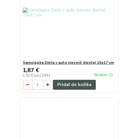
Samolepka Dieťa v aute (veselé dievča) 15x17 cm
1,87 €
Skladom 21
1,52 €
bez DPH
Pridať do košíka