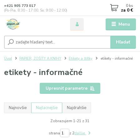
0
ks
+421 905 773 017
za
0 €
(Po-Pia, 8:30 - 17:00, So: 9:00 - 12:00)
Menu
Hľadať
Úvod
PAPIER, ZOŠITY A KNIHY
Etikety a štítky
etikety - informačné
etikety - informačné
Upresniť parametre
Najnovšie
Najlacnejšie
Najdrahšie
Zobrazujem 1-21 z 31
strana
z 2
ďalšie