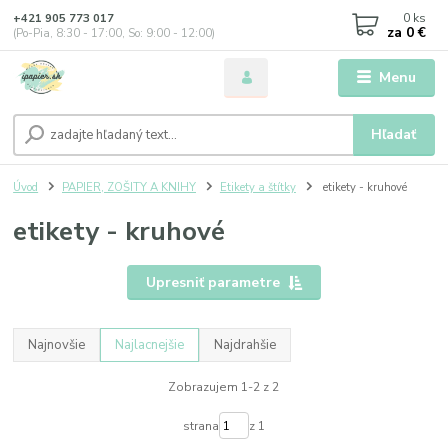
0
ks
+421 905 773 017
za
0 €
(Po-Pia, 8:30 - 17:00, So: 9:00 - 12:00)
Menu
Hľadať
Úvod
PAPIER, ZOŠITY A KNIHY
Etikety a štítky
etikety - kruhové
etikety - kruhové
Upresniť parametre
Najnovšie
Najlacnejšie
Najdrahšie
Zobrazujem 1-2 z 2
strana
z 1