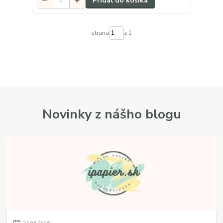
Pridať do košíka
strana
z 1
Novinky z nášho blogu