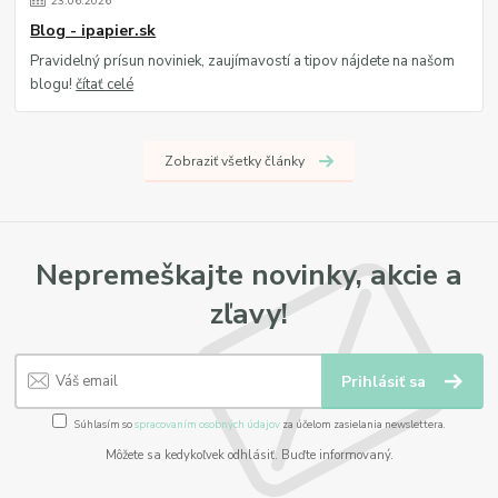
23
.
06
.
2026
Blog - ipapier.sk
Pravidelný prísun noviniek, zaujímavostí a tipov nájdete na našom
blogu!
čítať celé
Zobraziť všetky články
Nepremeškajte novinky, akcie a
zľavy!
Prihlásiť sa
Súhlasím so
spracovaním osobných údajov
za účelom zasielania newslettera.
Môžete sa kedykoľvek odhlásiť. Buďte informovaný.