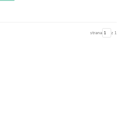
strana
z 1