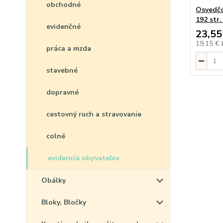
obchodné
Osvedčo
192 str.
evidenčné
23,55
19,15 €
práca a mzda
stavebné
dopravné
cestovný ruch a stravovanie
colné
evidencia obyvateľov
Obálky
Bloky, Bločky