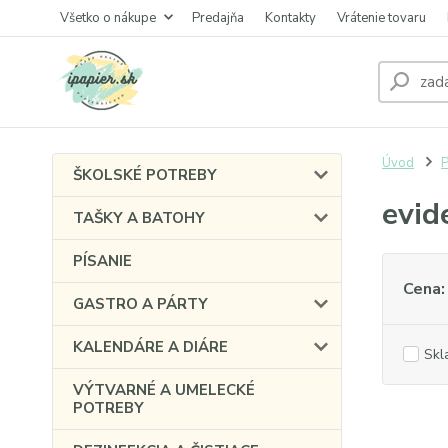
Všetko o nákupe
Predajňa
Kontakty
Vrátenie tovaru
Úvod
P
ŠKOLSKÉ POTREBY
evid
TAŠKY A BATOHY
PÍSANIE
Cena:
GASTRO A PÁRTY
KALENDÁRE A DIÁRE
Skl
VÝTVARNÉ A UMELECKÉ
POTREBY