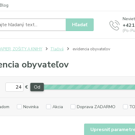
Blog
Neviet
Hľadať
+421
(Po-Pia
APIER, ZOŠITY A KNIHY
Tlačivá
evidencia obyvateľov
encia obyvateľov
€
Od
adom
Novinka
Akcia
Doprava ZADARMO
TO
Upresniť parametr