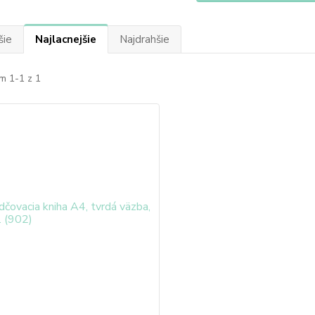
šie
Najlacnejšie
Najdrahšie
m 1-1 z 1