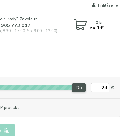
Prihlásenie
e si rady? Zavolajte.
0
ks
 905 773 017
za
0 €
, 8:30 - 17:00, So: 9:00 - 12:00)
Do
€
P produkt
e