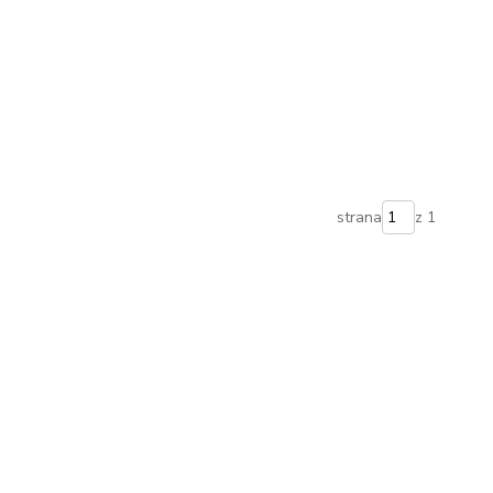
strana
z 1