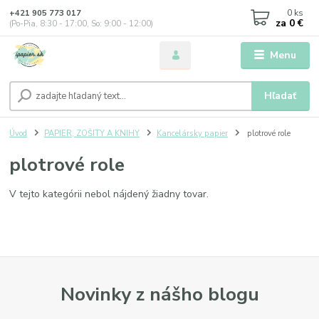
0
ks
+421 905 773 017
za
0 €
(Po-Pia, 8:30 - 17:00, So: 9:00 - 12:00)
Menu
Hľadať
Úvod
PAPIER, ZOŠITY A KNIHY
Kancelársky papier
plotrové role
plotrové role
V tejto kategórii nebol nájdený žiadny tovar.
Novinky z nášho blogu