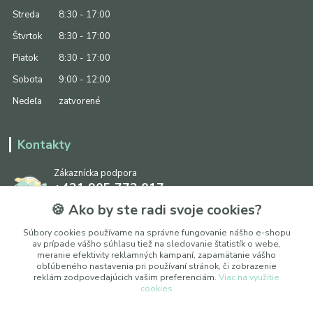
Streda
8:30 - 17:00
Štvrtok
8:30 - 17:00
Piatok
8:30 - 17:00
Sobota
9:00 - 12:00
Nedeľa
zatvorené
Kontakty
Zákaznícka podpora
+421 905 773 017
(Po-Pia, 8:30 - 17:00, So: 9:00 - 12:00)
🍪 Ako by ste radi svoje cookies?
info@ipapier.sk
Súbory cookies používame na správne fungovanie nášho e-shopu
av prípade vášho súhlasu tiež na sledovanie štatistík o webe,
meranie efektivity reklamných kampaní, zapamätanie vášho
obľúbeného nastavenia pri používaní stránok, či zobrazenie
reklám zodpovedajúcich vašim preferenciám.
Viac na využitie
cookies