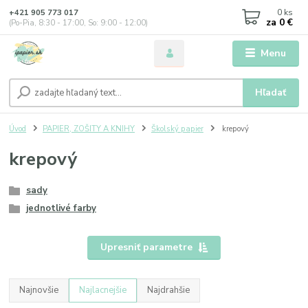
0
ks
+421 905 773 017
za
0 €
(Po-Pia, 8:30 - 17:00, So: 9:00 - 12:00)
Menu
Hľadať
Úvod
PAPIER, ZOŠITY A KNIHY
Školský papier
krepový
krepový
sady
jednotlivé farby
Upresniť parametre
Najnovšie
Najlacnejšie
Najdrahšie