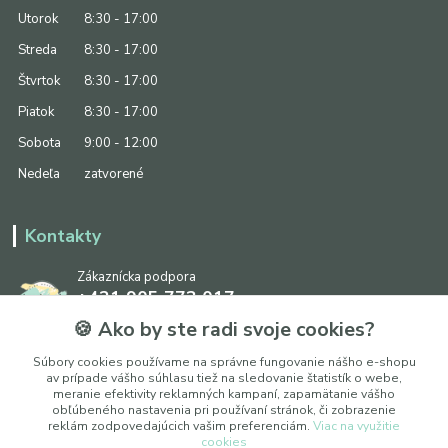
Utorok
8:30 - 17:00
Streda
8:30 - 17:00
Štvrtok
8:30 - 17:00
Piatok
8:30 - 17:00
Sobota
9:00 - 12:00
Nedeľa
zatvorené
Kontakty
Zákaznícka podpora
+421 905 773 017
(Po-Pia, 8:30 - 17:00, So: 9:00 - 12:00)
🍪 Ako by ste radi svoje cookies?
info@ipapier.sk
Súbory cookies používame na správne fungovanie nášho e-shopu
av prípade vášho súhlasu tiež na sledovanie štatistík o webe,
meranie efektivity reklamných kampaní, zapamätanie vášho
obľúbeného nastavenia pri používaní stránok, či zobrazenie
reklám zodpovedajúcich vašim preferenciám.
Viac na využitie
cookies