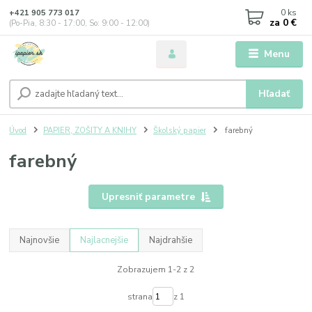
0
ks
+421 905 773 017
za
0 €
(Po-Pia, 8:30 - 17:00, So: 9:00 - 12:00)
Menu
Hľadať
Úvod
PAPIER, ZOŠITY A KNIHY
Školský papier
farebný
farebný
Upresniť parametre
Najnovšie
Najlacnejšie
Najdrahšie
Zobrazujem 1-2 z 2
strana
z 1