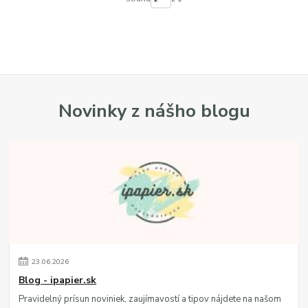
Novinky z nášho blogu
23
.
06
.
2026
Blog - ipapier.sk
Pravidelný prísun noviniek, zaujímavostí a tipov nájdete na našom