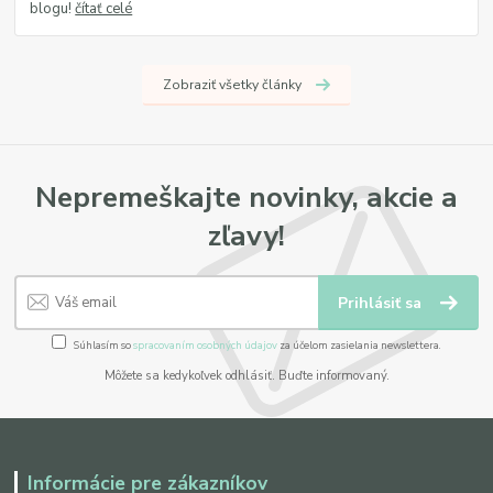
blogu!
čítať celé
Zobraziť všetky články
Nepremeškajte novinky, akcie a
zľavy!
Prihlásiť sa
Súhlasím so
spracovaním osobných údajov
za účelom zasielania newslettera.
Môžete sa kedykoľvek odhlásiť. Buďte informovaný.
Informácie pre zákazníkov