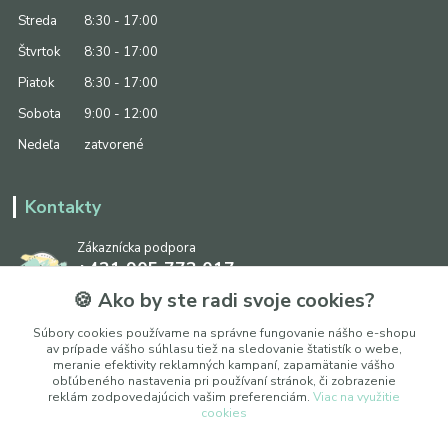
Streda
8:30 - 17:00
Štvrtok
8:30 - 17:00
Piatok
8:30 - 17:00
Sobota
9:00 - 12:00
Nedeľa
zatvorené
Kontakty
Zákaznícka podpora
+421 905 773 017
(Po-Pia, 8:30 - 17:00, So: 9:00 - 12:00)
🍪 Ako by ste radi svoje cookies?
info@ipapier.sk
Súbory cookies používame na správne fungovanie nášho e-shopu
av prípade vášho súhlasu tiež na sledovanie štatistík o webe,
meranie efektivity reklamných kampaní, zapamätanie vášho
obľúbeného nastavenia pri používaní stránok, či zobrazenie
reklám zodpovedajúcich vašim preferenciám.
Viac na využitie
cookies