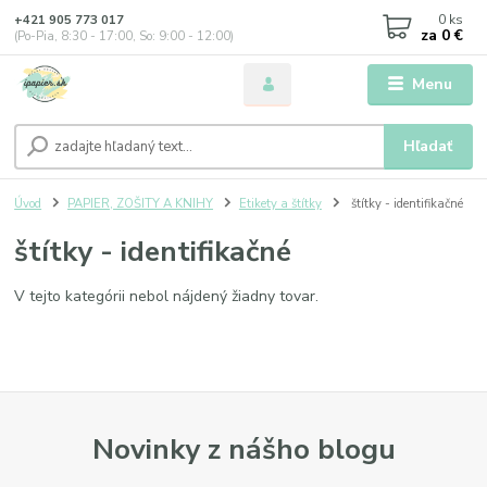
0
ks
+421 905 773 017
za
0 €
(Po-Pia, 8:30 - 17:00, So: 9:00 - 12:00)
Menu
Hľadať
Úvod
PAPIER, ZOŠITY A KNIHY
Etikety a štítky
štítky - identifikačné
štítky - identifikačné
V tejto kategórii nebol nájdený žiadny tovar.
Novinky z nášho blogu