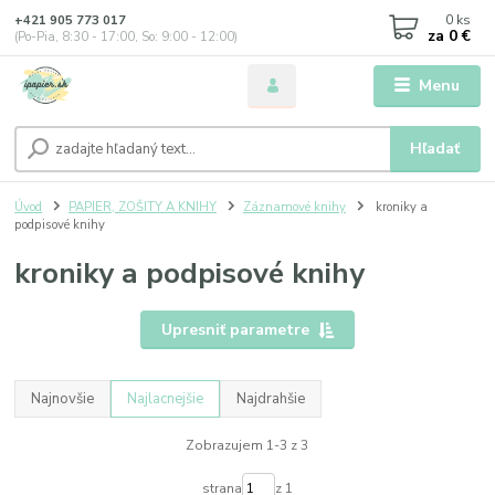
0
ks
+421 905 773 017
za
0 €
(Po-Pia, 8:30 - 17:00, So: 9:00 - 12:00)
Menu
Hľadať
Úvod
PAPIER, ZOŠITY A KNIHY
Záznamové knihy
kroniky a
podpisové knihy
kroniky a podpisové knihy
Upresniť parametre
Najnovšie
Najlacnejšie
Najdrahšie
Zobrazujem 1-3 z 3
strana
z 1