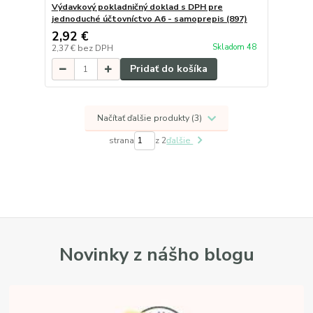
Výdavkový pokladničný doklad s DPH pre
jednoduché účtovníctvo A6 - samoprepis (897)
2,92 €
Skladom 48
2,37 €
bez DPH
Pridať do košíka
Načítať ďalšie produkty (3)
strana
z 2
ďalšie
Novinky z nášho blogu