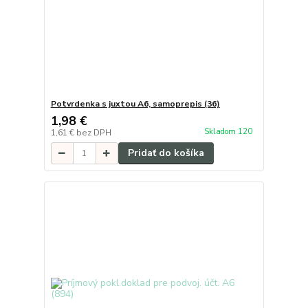
Potvrdenka s juxtou A6, samoprepis (36)
1,98 €
Skladom 120
1,61 €
bez DPH
Pridať do košíka