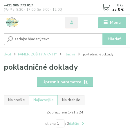
0
ks
+421 905 773 017
za
0 €
(Po-Pia, 8:30 - 17:00, So: 9:00 - 12:00)
Menu
Hľadať
Úvod
PAPIER, ZOŠITY A KNIHY
Tlačivá
pokladničné doklady
pokladničné doklady
Upresniť parametre
Najnovšie
Najlacnejšie
Najdrahšie
Zobrazujem 1-21 z 24
strana
z 2
ďalšie