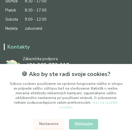
Štvrtok
8:30 - 17:00
Piatok
8:30 - 17:00
Sobota
9:00 - 12:00
Nedeľa
zatvorené
Kontakty
Zákaznícka podpora
+421 905 773 017
(Po-Pia, 8:30 - 17:00, So: 9:00 - 12:00)
🍪 Ako by ste radi svoje cookies?
info@ipapier.sk
Súbory cookies používame na správne fungovanie nášho e-shopu
av prípade vášho súhlasu tiež na sledovanie štatistík o webe,
meranie efektivity reklamných kampaní, zapamätanie vášho
obľúbeného nastavenia pri používaní stránok, či zobrazenie
reklám zodpovedajúcich vašim preferenciám.
Viac na využitie
cookies
Upraviť nastavenia cookies
Súhlasím
Nastavenia