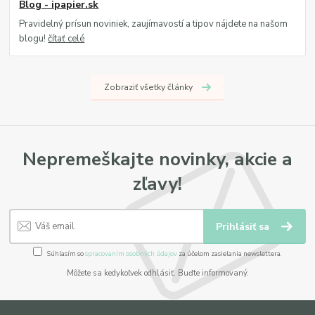
Blog - ipapier.sk
Pravidelný prísun noviniek, zaujímavostí a tipov nájdete na našom
blogu!
čítať celé
Zobraziť všetky články
Nepremeškajte novinky, akcie a
zľavy!
Prihlásiť sa
Súhlasím so
spracovaním osobných údajov
za účelom zasielania newslettera.
Môžete sa kedykoľvek odhlásiť. Buďte informovaný.