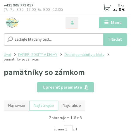
0
ks
+421 905 773 017
za
0 €
(Po-Pia, 8:30 - 17:00, So: 9:00 - 12:00)
Menu
Hľadať
Úvod
PAPIER, ZOŠITY A KNIHY
Detské pamätníky a bloky
pamätníky so zámkom
pamätníky so zámkom
Upresniť parametre
Najnovšie
Najlacnejšie
Najdrahšie
Zobrazujem 1-8 z 8
strana
z 1