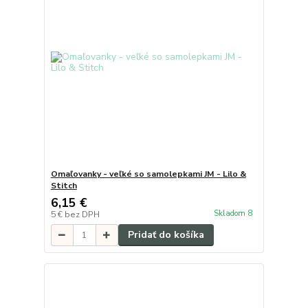
Omaľovanky - veľké so samolepkami JM - Lilo &
Stitch
6,15 €
Skladom 8
5 €
bez DPH
Pridať do košíka