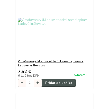
Omaľovanky JM so svietiacimi samolepkami -
Ľadové kráľovstvo
7,52 €
Skladom 19
6,11 €
bez DPH
Pridať do košíka