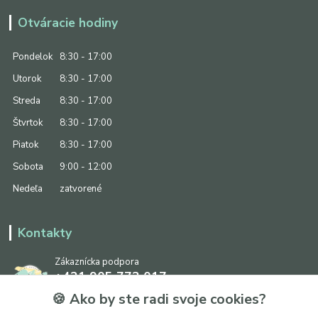
Otváracie hodiny
Pondelok
8:30 - 17:00
Utorok
8:30 - 17:00
Streda
8:30 - 17:00
Štvrtok
8:30 - 17:00
Piatok
8:30 - 17:00
Sobota
9:00 - 12:00
Nedeľa
zatvorené
Kontakty
Zákaznícka podpora
+421 905 773 017
(Po-Pia, 8:30 - 17:00, So: 9:00 - 12:00)
🍪 Ako by ste radi svoje cookies?
info@ipapier.sk