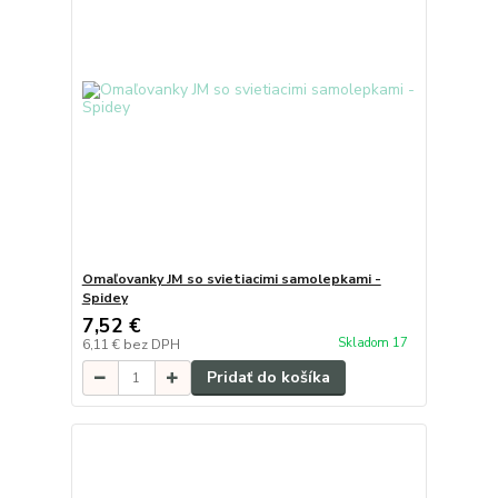
Omaľovanky JM so svietiacimi samolepkami -
Spidey
7,52 €
Skladom 17
6,11 €
bez DPH
Pridať do košíka