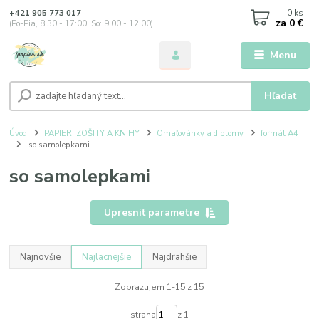
0
ks
+421 905 773 017
za
0 €
(Po-Pia, 8:30 - 17:00, So: 9:00 - 12:00)
Menu
Hľadať
Úvod
PAPIER, ZOŠITY A KNIHY
Omaľovánky a diplomy
formát A4
so samolepkami
so samolepkami
Upresniť parametre
Najnovšie
Najlacnejšie
Najdrahšie
Zobrazujem 1-15 z 15
strana
z 1