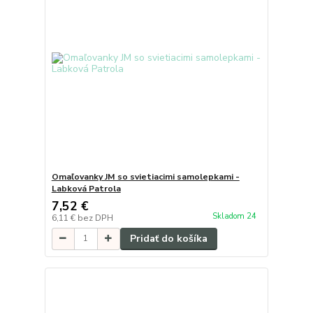
Omaľovanky JM so svietiacimi samolepkami -
Labková Patrola
7,52 €
Skladom 24
6,11 €
bez DPH
Pridať do košíka