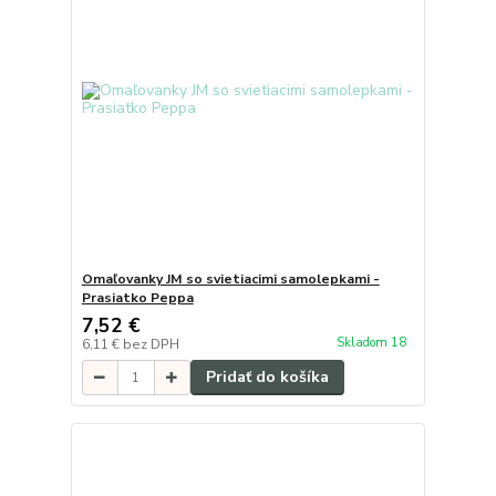
Omaľovanky JM so svietiacimi samolepkami -
Prasiatko Peppa
7,52 €
Skladom 18
6,11 €
bez DPH
Pridať do košíka