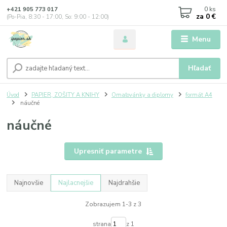
0
ks
+421 905 773 017
za
0 €
(Po-Pia, 8:30 - 17:00, So: 9:00 - 12:00)
Menu
Hľadať
Úvod
PAPIER, ZOŠITY A KNIHY
Omaľovánky a diplomy
formát A4
náučné
náučné
Upresniť parametre
Najnovšie
Najlacnejšie
Najdrahšie
Zobrazujem 1-3 z 3
strana
z 1