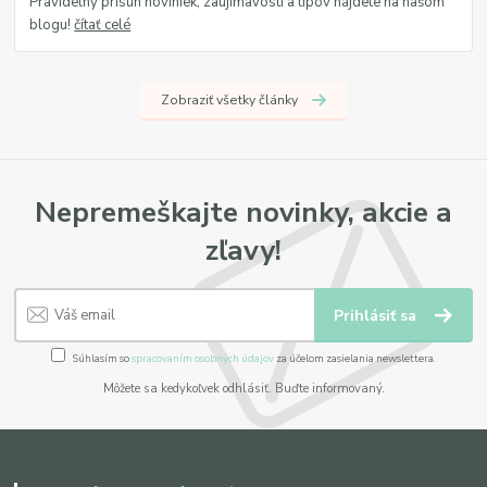
Pravidelný prísun noviniek, zaujímavostí a tipov nájdete na našom
blogu!
čítať celé
Zobraziť všetky články
Nepremeškajte novinky, akcie a
zľavy!
Prihlásiť sa
Súhlasím so
spracovaním osobných údajov
za účelom zasielania newslettera.
Môžete sa kedykoľvek odhlásiť. Buďte informovaný.