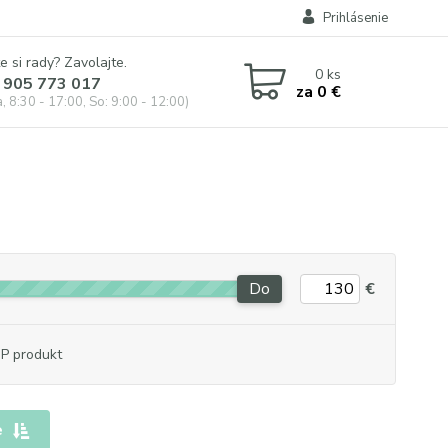
Prihlásenie
e si rady? Zavolajte.
0
ks
 905 773 017
za
0 €
, 8:30 - 17:00, So: 9:00 - 12:00)
Do
€
P produkt
e