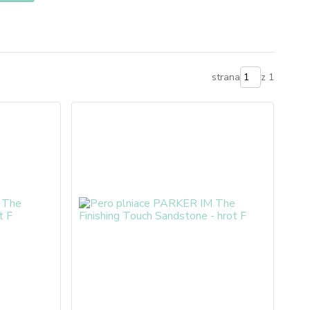
strana
z 1