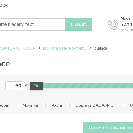
Blog
Neviet
Hľadať
+421
(Po-Pia
ÍSANIE A KOREKCIA
Luxusné písacie potreby
plniace
ace
€
Od
adom
Novinka
Akcia
Doprava ZADARMO
TO
Upresniť parametr