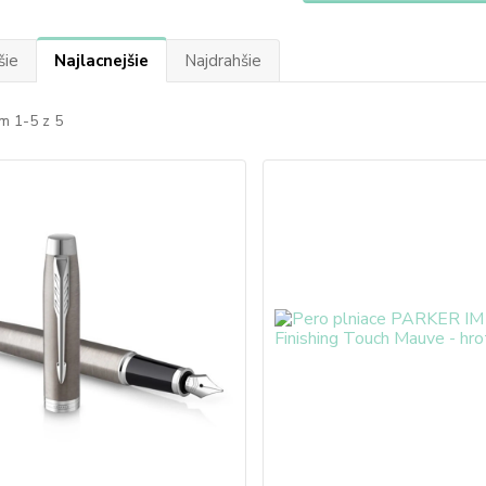
šie
Najlacnejšie
Najdrahšie
m 1-5 z 5