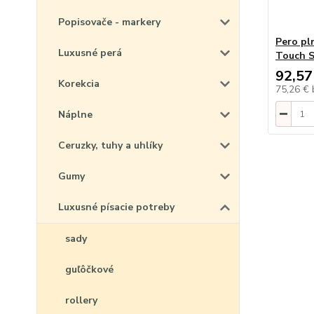
Popisovače - markery
Pero pl
Luxusné perá
Touch S
92,57
Korekcia
75,26 €
Náplne
Ceruzky, tuhy a uhlíky
Gumy
Luxusné písacie potreby
sady
guľôčkové
rollery