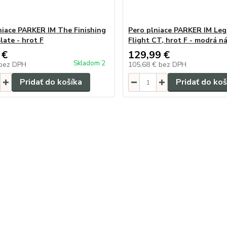
niace PARKER IM The Finishing
Pero plniace PARKER IM Leg
late - hrot F
Flight CT, hrot F - modrá n
 €
129,99 €
Skladom 2
bez DPH
105,68 €
bez DPH
Pridať do košíka
Pridať do koš