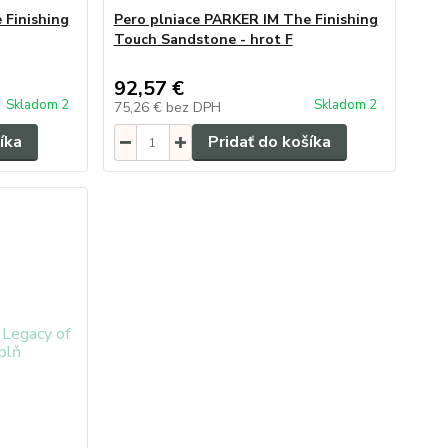
 Finishing
Pero plniace PARKER IM The Finishing
Touch Sandstone - hrot F
92,57 €
Skladom 2
Skladom 2
75,26 €
bez DPH
íka
Pridať do košíka