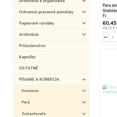
Archivácia a organizácia
Pero pl
Stainle
Ochranné pracovné pomôcky
F)
60,45
Papierové výrobky
49,15 €
Archivácia
Príslušenstvo
Kapsičky
OSTATNÉ
PÍSANIE A KOREKCIA
Kreslenie
Perá
Zvýrazňovače