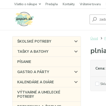
Všetko o nákupe
Predajňa
Kontakty
Vrátenie tovaru
Úvod
P
ŠKOLSKÉ POTREBY
plni
TAŠKY A BATOHY
PÍSANIE
Cena:
GASTRO A PÁRTY
KALENDÁRE A DIÁRE
Skl
VÝTVARNÉ A UMELECKÉ
POTREBY