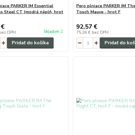
niace PARKER IM Essential
Pero plniace PARKER IM The
ss Steel CT (modrá náplň, hrot
Touch Mauve - hrot F
 €
92,57 €
Skladom 2
bez DPH
75,26 €
bez DPH
Pridať do košíka
Pridať do koš