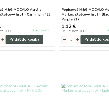
vač M&G MOCALO Acrylic
Popisovač M&G MOCALO Acr
 štetcový hrot - Carminum 425
Marker, štetcový hrot - Bla
Purple 217
€
1,12 €
Skladom 708
S
ez DPH
0,91 €
bez DPH
Pridať do košíka
Pridať do koš