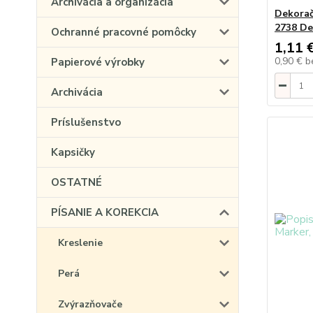
Archivácia a organizácia
Dekora
2738 De
Ochranné pracovné pomôcky
1,11 
0,90 €
b
Papierové výrobky
Archivácia
Príslušenstvo
Kapsičky
OSTATNÉ
PÍSANIE A KOREKCIA
Kreslenie
Perá
Zvýrazňovače