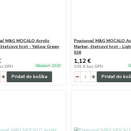
vač M&G MOCALO Acrylic
Popisovač M&G MOCALO Acr
 štetcový hrot - Yellow Green
Marker, štetcový hrot - Lig
538
€
1,12 €
Skladom 2020
S
ez DPH
0,91 €
bez DPH
Pridať do košíka
Pridať do koš