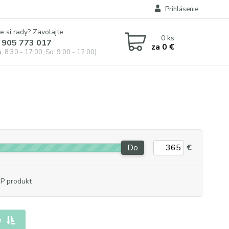
Prihlásenie
e si rady? Zavolajte.
0
ks
 905 773 017
za
0 €
, 8:30 - 17:00, So: 9:00 - 12:00)
Do
€
P produkt
e