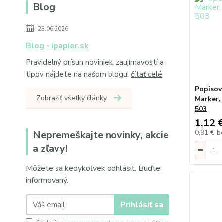
Blog
23.06.2026
Blog - ipapier.sk
Pravidelný prísun noviniek, zaujímavostí a
tipov nájdete na našom blogu!
čítať celé
Popiso
Zobraziť všetky články
Marker,
503
1,12 
0,91 €
b
Nepremeškajte novinky, akcie
a zľavy!
Môžete sa kedykoľvek odhlásiť. Buďte
informovaný.
Prihlásiť sa