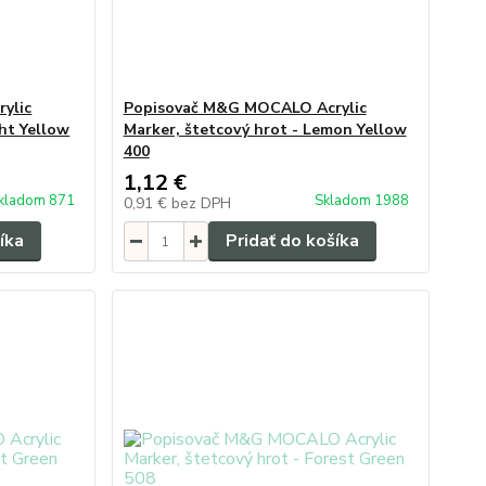
ylic
Popisovač M&G MOCALO Acrylic
ght Yellow
Marker, štetcový hrot - Lemon Yellow
400
1,12 €
kladom 871
Skladom 1988
0,91 €
bez DPH
íka
Pridať do košíka