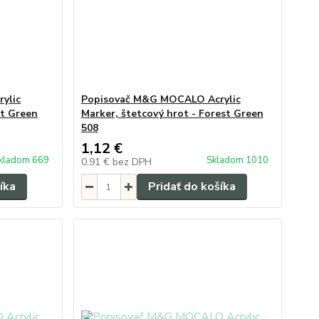
ylic
Popisovač M&G MOCALO Acrylic
ht Green
Marker, štetcový hrot - Forest Green
508
1,12 €
kladom 669
Skladom 1010
0,91 €
bez DPH
íka
Pridať do košíka