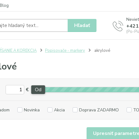
Blog
Neviet
Hľadať
+421
(Po-Pia
ÍSANIE A KOREKCIA
Popisovače - markery
akrylové
lové
€
Od
adom
Novinka
Akcia
Doprava ZADARMO
TO
Upresniť parametr