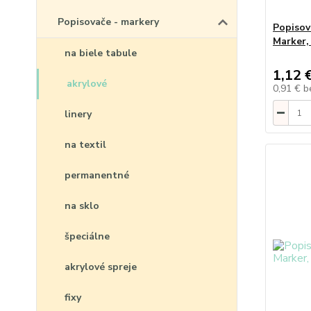
Popisovače - markery
Popiso
Marker,
na biele tabule
1,12 
akrylové
0,91 €
b
linery
na textil
permanentné
na sklo
špeciálne
akrylové spreje
fixy