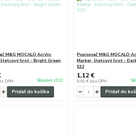
vač M&G MOCALO Acrylic
Popisovač M&G MOCALO Acr
 štetcový hrot - Bright Green
Marker, štetcový hrot - Dar
532
€
1,12 €
Skladom 1022
Sk
ez DPH
0,91 €
bez DPH
Pridať do košíka
Pridať do koš