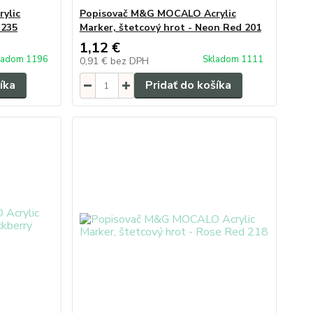
ylic
Popisovač M&G MOCALO Acrylic
 235
Marker, štetcový hrot - Neon Red 201
1,12 €
ladom 1196
Skladom 1111
0,91 €
bez DPH
íka
Pridať do košíka