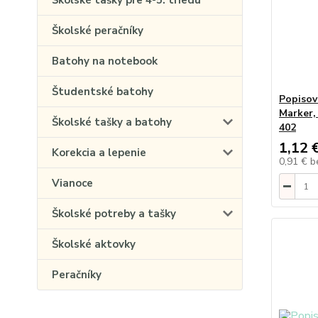
Školské tašky pre 4-5. triedu
Školské peračníky
Batohy na notebook
Študentské batohy
Popiso
Marker,
Školské tašky a batohy
402
1,12 
Korekcia a lepenie
0,91 €
b
Vianoce
Školské potreby a tašky
Školské aktovky
Peračníky