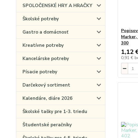
SPOLOČENSKÉ HRY A HRAČKY
Školské potreby
Popiso
Gastro a domácnosť
Marker,
300
Kreatívne potreby
1,12 
0,91 €
b
Kancelárske potreby
Písacie potreby
Darčekový sortiment
Kalendáre, diáre 2026
Školské tašky pre 1-3. triedu
Študentské peračníky