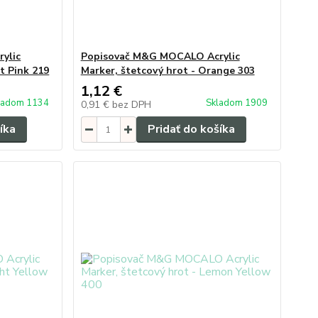
ylic
Popisovač M&G MOCALO Acrylic
t Pink 219
Marker, štetcový hrot - Orange 303
1,12 €
ladom 1134
Skladom 1909
0,91 €
bez DPH
íka
Pridať do košíka