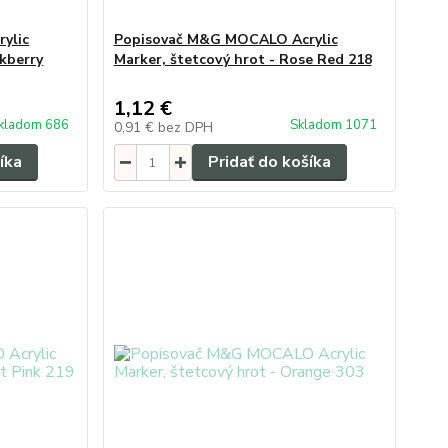
ylic
Popisovač M&G MOCALO Acrylic
ckberry
Marker, štetcový hrot - Rose Red 218
1,12 €
kladom 686
Skladom 1071
0,91 €
bez DPH
íka
Pridať do košíka