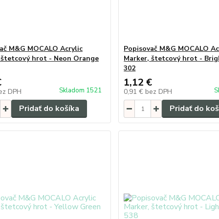
vač M&G MOCALO Acrylic
Popisovač M&G MOCALO Acr
 štetcový hrot - Neon Orange
Marker, štetcový hrot - Bri
302
€
1,12 €
Skladom 1521
S
ez DPH
0,91 €
bez DPH
Pridať do košíka
Pridať do koš