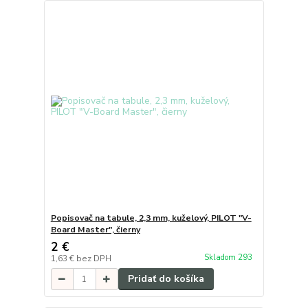
Popisovač na tabule, 2,3 mm, kuželový, PILOT "V-
Board Master", čierny
2 €
Skladom 293
1,63 €
bez DPH
Pridať do košíka