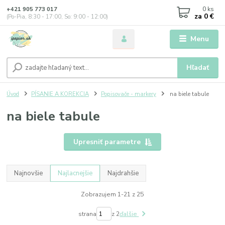
0
ks
+421 905 773 017
za
0 €
(Po-Pia, 8:30 - 17:00, So: 9:00 - 12:00)
Menu
Hľadať
Úvod
PÍSANIE A KOREKCIA
Popisovače - markery
na biele tabule
na biele tabule
Upresniť parametre
Najnovšie
Najlacnejšie
Najdrahšie
Zobrazujem 1-21 z 25
strana
z 2
ďalšie