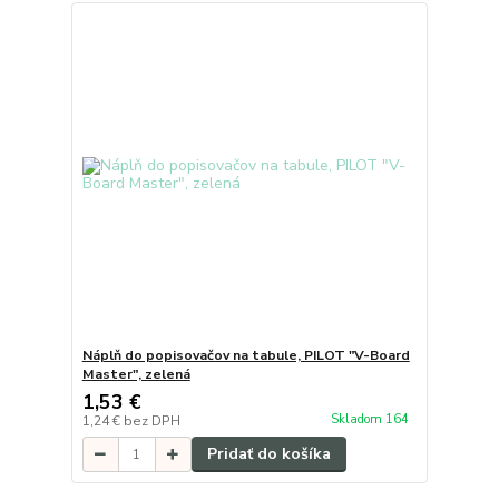
Náplň do popisovačov na tabule, PILOT "V-Board
Master", zelená
1,53 €
Skladom 164
1,24 €
bez DPH
Pridať do košíka