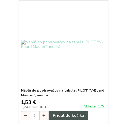
Náplň do popisovačov na tabule, PILOT "V-Board
Master", modrá
1,53 €
Skladom 175
1,24 €
bez DPH
Pridať do košíka