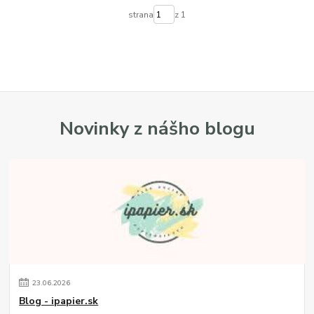
strana
z 1
Novinky z nášho blogu
23
.
06
.
2026
Blog - ipapier.sk