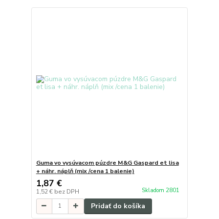
Guma vo vysúvacom púzdre M&G Gaspard et lisa
+ náhr. náplň (mix /cena 1 balenie)
1,87 €
Skladom 2801
1,52 €
bez DPH
Pridať do košíka