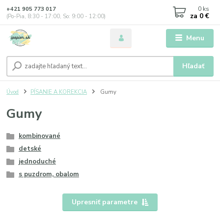
0
ks
+421 905 773 017
za
0 €
(Po-Pia, 8:30 - 17:00, So: 9:00 - 12:00)
Menu
Hľadať
Úvod
PÍSANIE A KOREKCIA
Gumy
Gumy
kombinované
detské
jednoduché
s puzdrom, obalom
Upresniť parametre