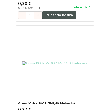
0,30 €
Skladom 607
0,24 €
bez DPH
Pridať do košíka
Guma KOH-I-NOOR 6541/40, bielo-sivá
0,37 €