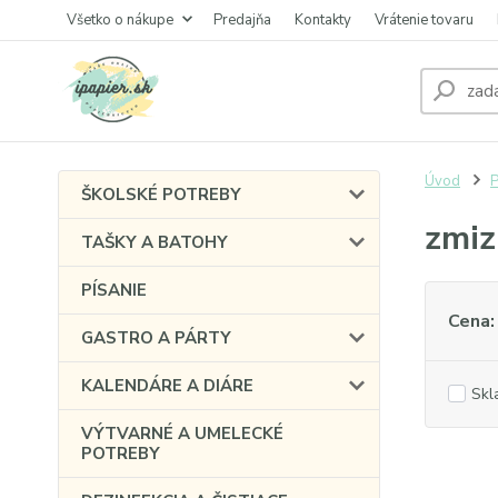
Všetko o nákupe
Predajňa
Kontakty
Vrátenie tovaru
Úvod
P
ŠKOLSKÉ POTREBY
zmiz
TAŠKY A BATOHY
PÍSANIE
Cena:
GASTRO A PÁRTY
KALENDÁRE A DIÁRE
Skl
VÝTVARNÉ A UMELECKÉ
POTREBY