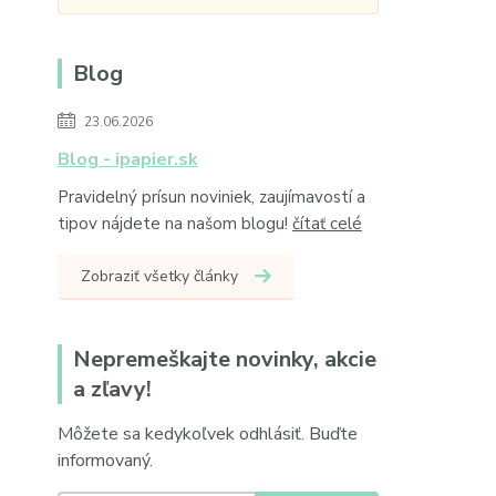
Blog
23.06.2026
Blog - ipapier.sk
Pravidelný prísun noviniek, zaujímavostí a
tipov nájdete na našom blogu!
čítať celé
Zobraziť všetky články
Nepremeškajte novinky, akcie
a zľavy!
Môžete sa kedykoľvek odhlásiť. Buďte
informovaný.