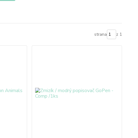
strana
z 1