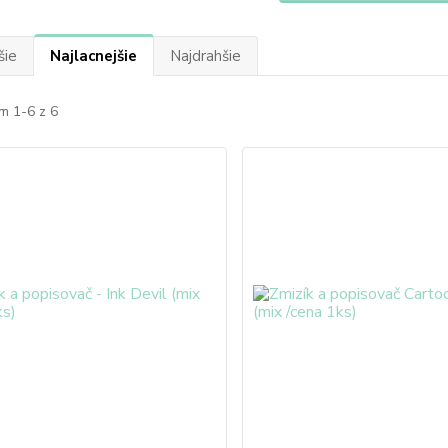
šie
Najlacnejšie
Najdrahšie
m 1-6 z 6