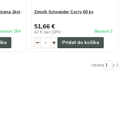
/cena 1ks)
Zmizík Schneider Corry 60 ks
51,66 €
kladom 284
Skladom 3
42 €
bez DPH
íka
Pridať do košíka
strana
z 1