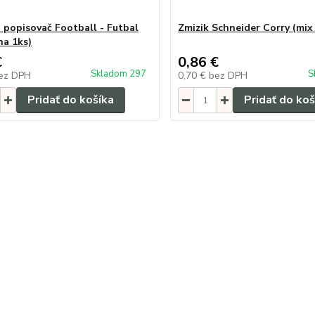
a popisovač Football - Futbal
Zmizik Schneider Corry (mix 
na 1ks)
€
0,86 €
Skladom 297
S
ez DPH
0,70 €
bez DPH
Pridať do košíka
Pridať do koš