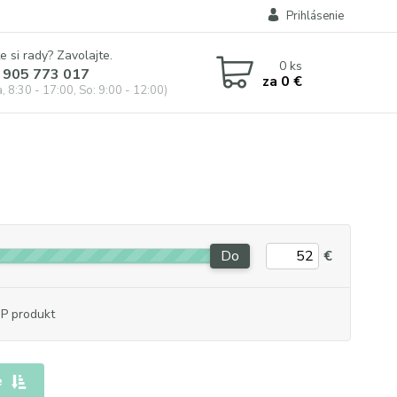
Prihlásenie
e si rady? Zavolajte.
0
ks
 905 773 017
za
0 €
, 8:30 - 17:00, So: 9:00 - 12:00)
Do
€
P produkt
e