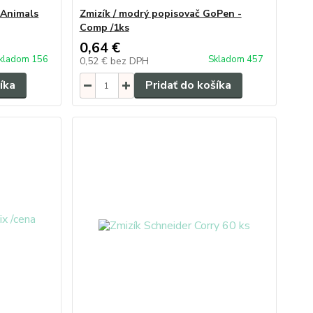
 Animals
Zmizík / modrý popisovač GoPen -
Comp /1ks
0,64 €
kladom 156
Skladom 457
0,52 €
bez DPH
íka
Pridať do košíka