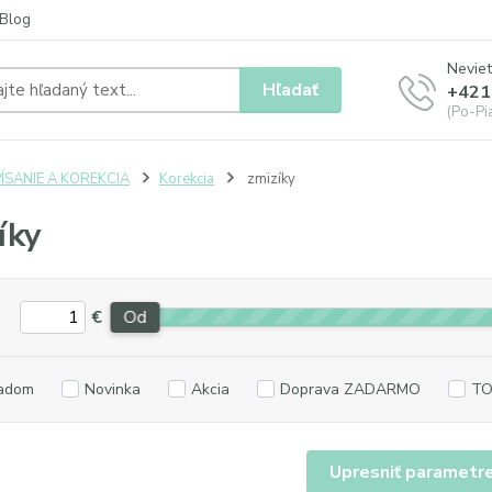
Blog
Neviet
Hľadať
+421
(Po-Pia
ÍSANIE A KOREKCIA
Korekcia
zmizíky
íky
€
Od
adom
Novinka
Akcia
Doprava ZADARMO
TO
Upresniť parametr