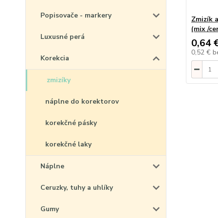
Popisovače - markery
Zmizík 
(mix /ce
Luxusné perá
0,64 
0,52 €
b
Korekcia
zmizíky
náplne do korektorov
korekčné pásky
korekčné laky
Náplne
Ceruzky, tuhy a uhlíky
Gumy