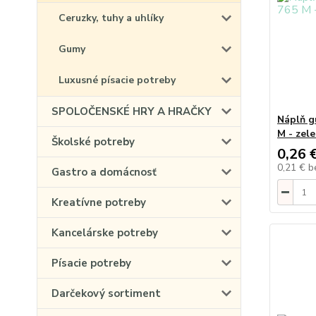
Ceruzky, tuhy a uhlíky
Gumy
Luxusné písacie potreby
SPOLOČENSKÉ HRY A HRAČKY
Náplň g
M - zel
Školské potreby
0,26 
0,21 €
b
Gastro a domácnosť
Kreatívne potreby
Kancelárske potreby
Písacie potreby
Darčekový sortiment