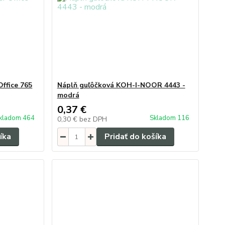
ffice 765
Náplň guľôčková KOH-I-NOOR 4443 -
modrá
0,37 €
kladom 464
Skladom 116
0,30 €
bez DPH
íka
Pridať do košíka