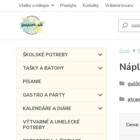
Všetko o nákupe
Predajňa
Kontakty
Vrátenie tovaru
Úvod
P
ŠKOLSKÉ POTREBY
Náp
TAŠKY A BATOHY
PÍSANIE
guľô
GASTRO A PÁRTY
atra
KALENDÁRE A DIÁRE
VÝTVARNÉ A UMELECKÉ
Cena:
POTREBY