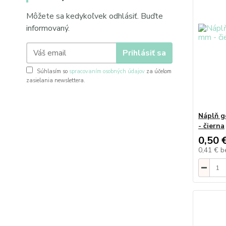
Môžete sa kedykoľvek odhlásiť. Buďte
informovaný.
Prihlásiť sa
Súhlasím so
spracovaním osobných údajov
za účelom
zasielania newslettera.
Náplň g
- čierna
0,50 
0,41 €
b