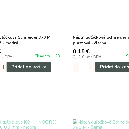
uľôčková Schneider 770 M
Náplň guľôčková Schneider 
á - modrá
plastová - čierna
€
0,15 €
Skladom 1128
S
ez DPH
0,12 €
bez DPH
Pridať do košíka
Pridať do koš