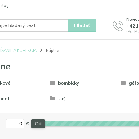
Blog
Neviet
Hľadať
+421
(Po-Pia
ÍSANIE A KOREKCIA
Náplne
lne
čkové
bombičky
gél
ment
tuš
€
Od