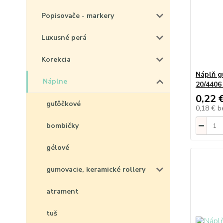
Popisovače - markery
Luxusné perá
Korekcia
Náplň 
Náplne
20/4406
0,22 
guľôčkové
0,18 €
b
bombičky
gélové
gumovacie, keramické rollery
atrament
tuš