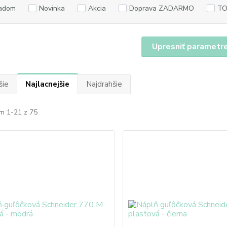
adom
Novinka
Akcia
Doprava ZADARMO
TO
Upresniť parametr
šie
Najlacnejšie
Najdrahšie
m 1-21 z 75