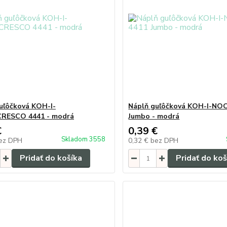
uľôčková KOH-I-
Náplň guľôčková KOH-I-NO
RESCO 4441 - modrá
Jumbo - modrá
€
0,39 €
Skladom 3558
ez DPH
0,32 €
bez DPH
Pridať do košíka
Pridať do koš