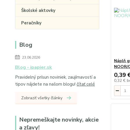
Školské aktovky
Peračníky
Blog
23.06.2026
Náplň g
NOOR/C
Blog - ipapier.sk
0,39 
Pravidelný prísun noviniek, zaujímavostí a
0,32 €
b
tipov nájdete na našom blogu!
čítať celé
Zobraziť všetky články
Nepremeškajte novinky, akcie
a zľavy!