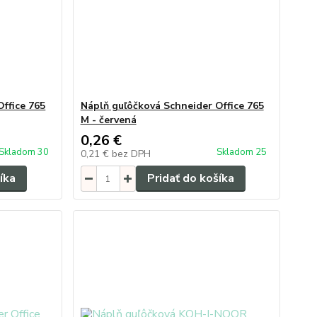
ffice 765
Náplň guľôčková Schneider Office 765
M - červená
0,26 €
Skladom 30
Skladom 25
0,21 €
bez DPH
íka
Pridať do košíka