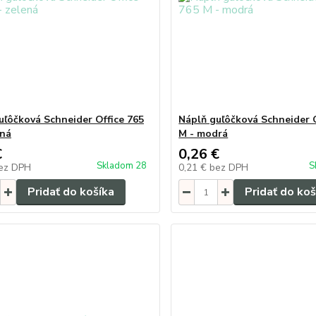
uľôčková Schneider Office 765
Náplň guľôčková Schneider O
ená
M - modrá
€
0,26 €
Skladom 28
S
ez DPH
0,21 €
bez DPH
Pridať do košíka
Pridať do koš