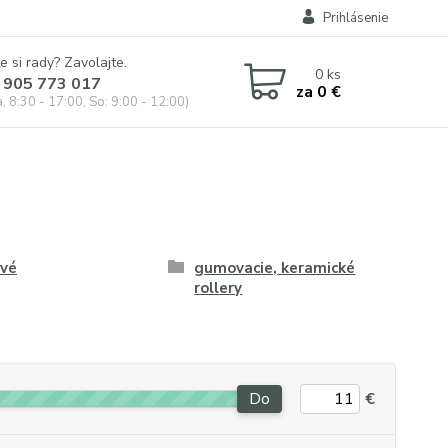
Prihlásenie
e si rady? Zavolajte.
0
ks
 905 773 017
za
0 €
, 8:30 - 17:00, So: 9:00 - 12:00)
ové
gumovacie, keramické
rollery
Do
€