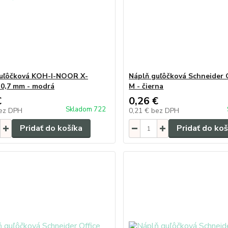
guľôčková KOH-I-NOOR X-
Náplň guľôčková Schneider O
 0,7 mm - modrá
M - čierna
€
0,26 €
Skladom 722
ez DPH
0,21 €
bez DPH
Pridať do košíka
Pridať do koš