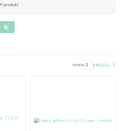
P produkt
e
strana
z 4
ďalšie