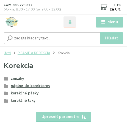
0
ks
+421 905 773 017
za
0 €
(Po-Pia, 8:30 - 17:00, So: 9:00 - 12:00)
Menu
Hľadať
Úvod
PÍSANIE A KOREKCIA
Korekcia
Korekcia
zmizíky
náplne do korektorov
korekčné pásky
korekčné laky
Upresniť parametre