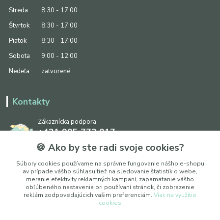
Streda
8:30 - 17:00
Štvrtok
8:30 - 17:00
Piatok
8:30 - 17:00
Sobota
9:00 - 12:00
Nedeľa
zatvorené
Kontakty
Zákaznícka podpora
+421 905 773 017
(Po-Pia, 8:30 - 17:00, So: 9:00 - 12:00)
🍪 Ako by ste radi svoje cookies?
info@ipapier.sk
Súbory cookies používame na správne fungovanie nášho e-shopu
av prípade vášho súhlasu tiež na sledovanie štatistík o webe,
meranie efektivity reklamných kampaní, zapamätanie vášho
obľúbeného nastavenia pri používaní stránok, či zobrazenie
reklám zodpovedajúcich vašim preferenciám.
Viac na využitie
cookies