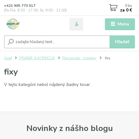
0
ks
+421 905 773 017
za
0 €
(Po-Pia, 8:30 - 17:00, So: 9:00 - 12:00)
Menu
Hľadať
Úvod
PÍSANIE A KOREKCIA
Popisovače - markery
fixy
fixy
V tejto kategórii nebol nájdený žiadny tovar.
Novinky z nášho blogu