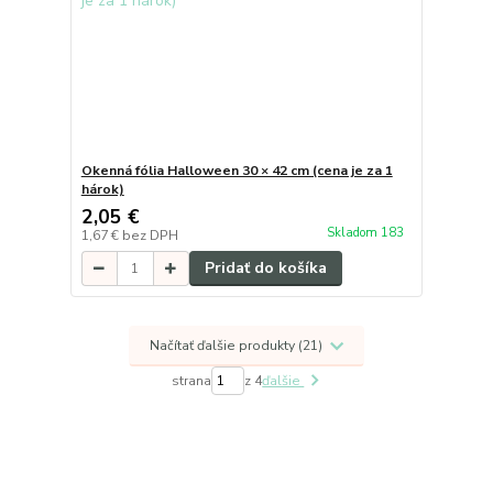
Okenná fólia Halloween 30 × 42 cm (cena je za 1
hárok)
2,05 €
Skladom 183
1,67 €
bez DPH
Pridať do košíka
Načítať ďalšie produkty (21)
strana
z 4
ďalšie