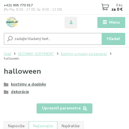
0
ks
+421 905 773 017
za
0 €
(Po-Pia, 8:30 - 17:00, So: 9:00 - 12:00)
Menu
Hľadať
Úvod
SEZÓNNY SORTIMENT
Kostýmy a masky na karneval
halloween
halloween
kostýmy a doplnky
dekorácie
Upresniť parametre
Najnovšie
Najlacnejšie
Najdrahšie