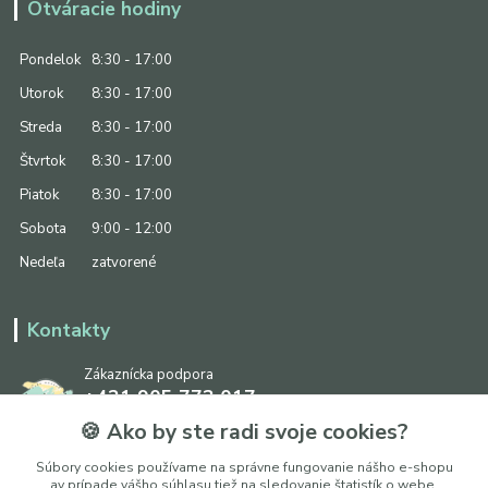
Otváracie hodiny
Pondelok
8:30 - 17:00
Utorok
8:30 - 17:00
Streda
8:30 - 17:00
Štvrtok
8:30 - 17:00
Piatok
8:30 - 17:00
Sobota
9:00 - 12:00
Nedeľa
zatvorené
Kontakty
Zákaznícka podpora
+421 905 773 017
(Po-Pia, 8:30 - 17:00, So: 9:00 - 12:00)
🍪 Ako by ste radi svoje cookies?
info@ipapier.sk
Súbory cookies používame na správne fungovanie nášho e-shopu
av prípade vášho súhlasu tiež na sledovanie štatistík o webe,