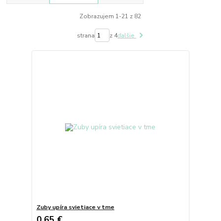
Zobrazujem 1-21 z 82
strana
z 4
ďalšie
Zuby upíra svietiace v tme
0,65 €