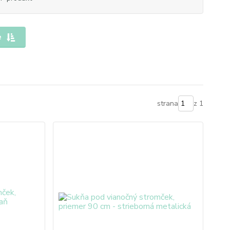
e
strana
z 1