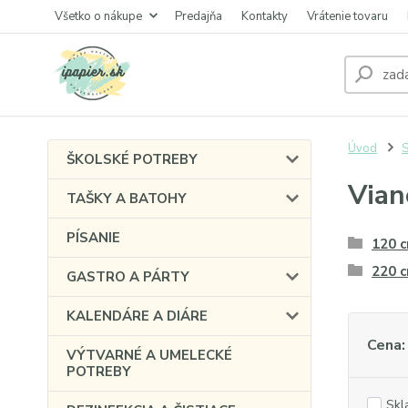
Všetko o nákupe
Predajňa
Kontakty
Vrátenie tovaru
Úvod
ŠKOLSKÉ POTREBY
Vian
TAŠKY A BATOHY
PÍSANIE
120 
220 
GASTRO A PÁRTY
KALENDÁRE A DIÁRE
Cena:
VÝTVARNÉ A UMELECKÉ
POTREBY
Skl