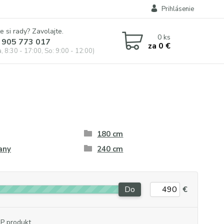
Prihlásenie
e si rady? Zavolajte.
0
ks
 905 773 017
za
0 €
, 8:30 - 17:00, So: 9:00 - 12:00)
180 cm
any
240 cm
Do
€
P produkt