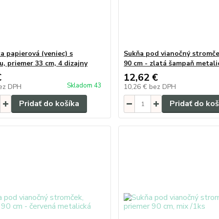
a papierová (veniec) s
Sukňa pod vianočný stromče
u, priemer 33 cm, 4 dizajny
90 cm - zlatá šampaň metali
€
12,62 €
Skladom 43
ez DPH
10,26 €
bez DPH
Pridať do košíka
Pridať do koš