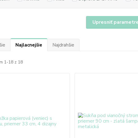
Upresniť parametr
šie
Najlacnejšie
Najdrahšie
m 1-18 z 18