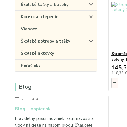
Školské tašky a batohy
Korekcia a lepenie
Vianoce
Školské potreby a tašky
Školské aktovky
Stromče
zelený 
Peračníky
145,5
118,33 
Blog
23.06.2026
Blog - ipapier.sk
Pravidelný prísun noviniek, zaujímavostí a
tipov nájdete na našom blogu!
čítať celé