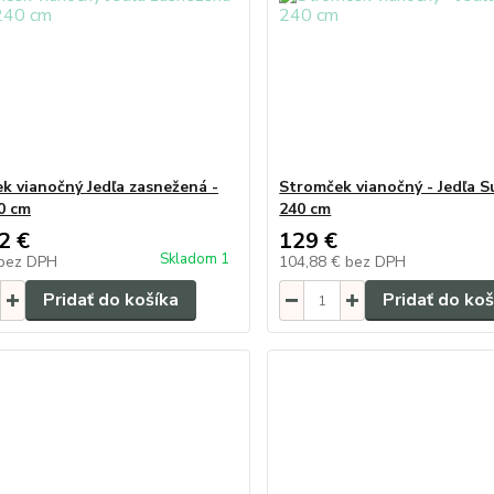
k vianočný Jedľa zasnežená -
Stromček vianočný - Jedľa S
40 cm
240 cm
2 €
129 €
Skladom 1
bez DPH
104,88 €
bez DPH
Pridať do košíka
Pridať do koš