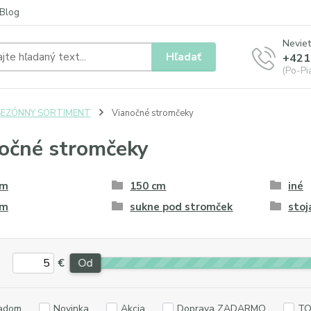
Blog
Neviet
Hľadať
+421
(Po-Pia
SEZÓNNY SORTIMENT
Vianočné stromčeky
očné stromčeky
cm
150 cm
iné
cm
sukne pod stromček
stoj
€
Od
adom
Novinka
Akcia
Doprava ZADARMO
TO