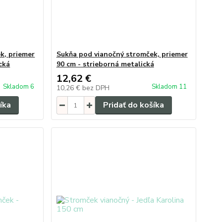
k, priemer
Sukňa pod vianočný stromček, priemer
cká
90 cm - strieborná metalická
12,62 €
Skladom 6
Skladom 11
10,26 €
bez DPH
íka
Pridať do košíka