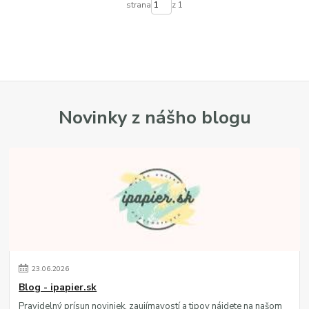
strana
z 1
Novinky z nášho blogu
23
.
06
.
2026
Blog - ipapier.sk
Pravidelný prísun noviniek, zaujímavostí a tipov nájdete na našom