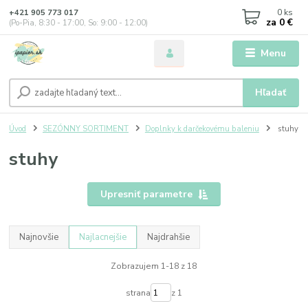
0
ks
+421 905 773 017
za
0 €
(Po-Pia, 8:30 - 17:00, So: 9:00 - 12:00)
Menu
Hľadať
Úvod
SEZÓNNY SORTIMENT
Doplnky k darčekovému baleniu
stuhy
stuhy
Upresniť parametre
Najnovšie
Najlacnejšie
Najdrahšie
Zobrazujem 1-18 z 18
strana
z 1