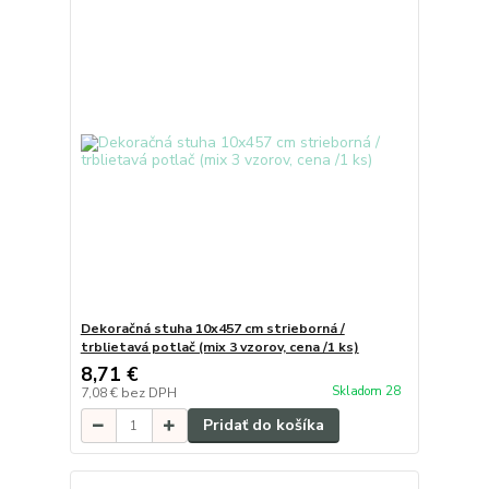
Dekoračná stuha 10x457 cm strieborná /
trblietavá potlač (mix 3 vzorov, cena /1 ks)
8,71 €
Skladom 28
7,08 €
bez DPH
Pridať do košíka