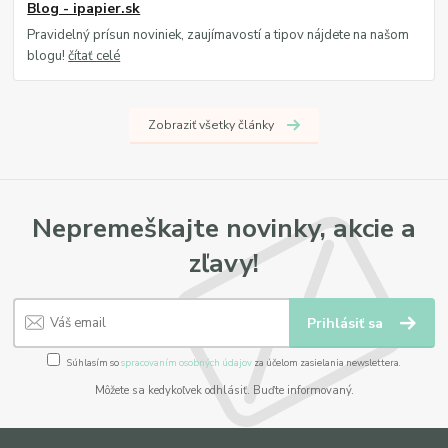
Blog - ipapier.sk
Pravidelný prísun noviniek, zaujímavostí a tipov nájdete na našom
blogu!
čítať celé
Zobraziť všetky články
Nepremeškajte novinky, akcie a
zľavy!
Prihlásiť sa
Súhlasím so
spracovaním osobných údajov
za účelom zasielania newslettera.
Môžete sa kedykoľvek odhlásiť. Buďte informovaný.