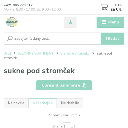
0
ks
+421 905 773 017
za
0 €
(Po-Pia, 8:30 - 17:00, So: 9:00 - 12:00)
Menu
Hľadať
Úvod
SEZÓNNY SORTIMENT
Vianočné stromčeky
sukne pod
stromček
sukne pod stromček
Upresniť parametre
Najnovšie
Najlacnejšie
Najdrahšie
Zobrazujem 1-5 z 5
strana
z 1