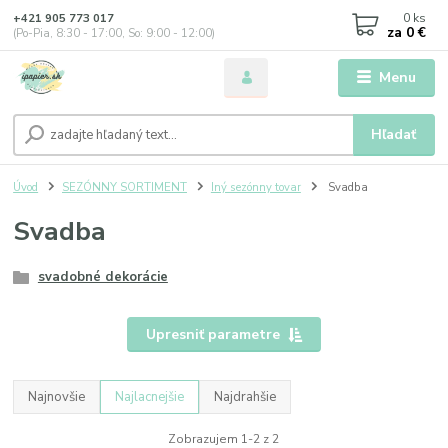
0
ks
+421 905 773 017
za
0 €
(Po-Pia, 8:30 - 17:00, So: 9:00 - 12:00)
Menu
Hľadať
Úvod
SEZÓNNY SORTIMENT
Iný sezónny tovar
Svadba
Svadba
svadobné dekorácie
Upresniť parametre
Najnovšie
Najlacnejšie
Najdrahšie
Zobrazujem 1-2 z 2