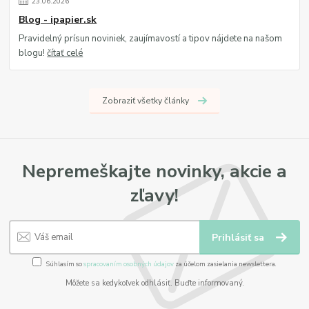
23
.
06
.
2026
Blog - ipapier.sk
Pravidelný prísun noviniek, zaujímavostí a tipov nájdete na našom
blogu!
čítať celé
Zobraziť všetky články
Nepremeškajte novinky, akcie a
zľavy!
Prihlásiť sa
Súhlasím so
spracovaním osobných údajov
za účelom zasielania newslettera.
Môžete sa kedykoľvek odhlásiť. Buďte informovaný.