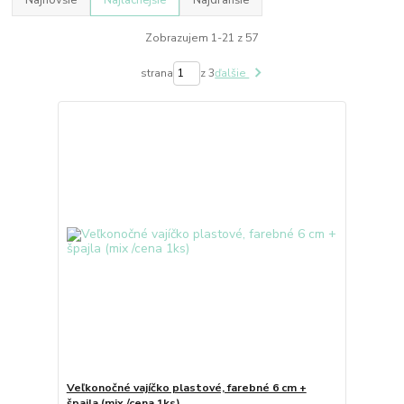
Najnovšie
Najlacnejšie
Najdrahšie
Zobrazujem 1-21 z 57
strana
z 3
ďalšie
Veľkonočné vajíčko plastové, farebné 6 cm +
špajla (mix /cena 1ks)