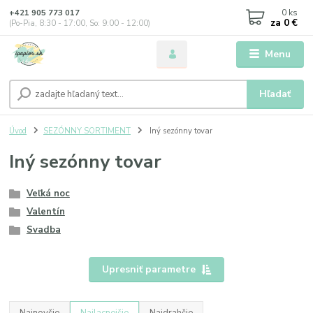
0
ks
+421 905 773 017
za
0 €
(Po-Pia, 8:30 - 17:00, So: 9:00 - 12:00)
Menu
Hľadať
Úvod
SEZÓNNY SORTIMENT
Iný sezónny tovar
Iný sezónny tovar
Veľká noc
Valentín
Svadba
Upresniť parametre