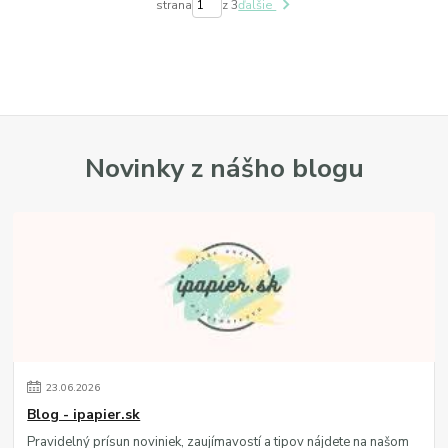
strana
z 3
ďalšie
Novinky z nášho blogu
23
.
06
.
2026
Blog - ipapier.sk
Pravidelný prísun noviniek, zaujímavostí a tipov nájdete na našom