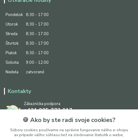
Otváracie hodiny
Pondelok
8:30 - 17:00
Utorok
8:30 - 17:00
Streda
8:30 - 17:00
Štvrtok
8:30 - 17:00
Piatok
8:30 - 17:00
Sobota
9:00 - 12:00
Nedeľa
zatvorené
Kontakty
Zákaznícka podpora
+421 905 773 017
(Po-Pia, 8:30 - 17:00, So: 9:00 - 12:00)
🍪 Ako by ste radi svoje cookies?
info@ipapier.sk
Súbory cookies používame na správne fungovanie nášho e-shopu
av prípade vášho súhlasu tiež na sledovanie štatistík o webe,