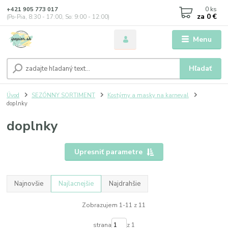
0
ks
+421 905 773 017
za
0 €
(Po-Pia, 8:30 - 17:00, So: 9:00 - 12:00)
Menu
Hľadať
Úvod
SEZÓNNY SORTIMENT
Kostýmy a masky na karneval
doplnky
doplnky
Upresniť parametre
Najnovšie
Najlacnejšie
Najdrahšie
Zobrazujem 1-11 z 11
strana
z 1