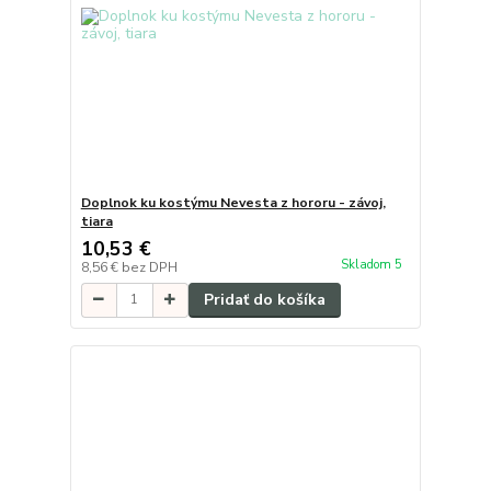
Doplnok ku kostýmu Nevesta z hororu - závoj,
tiara
10,53 €
Skladom 5
8,56 €
bez DPH
Pridať do košíka