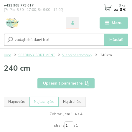
0
ks
+421 905 773 017
za
0 €
(Po-Pia, 8:30 - 17:00, So: 9:00 - 12:00)
Menu
Hľadať
Úvod
SEZÓNNY SORTIMENT
Vianočné stromčeky
240 cm
240 cm
Upresniť parametre
Najnovšie
Najlacnejšie
Najdrahšie
Zobrazujem 1-4 z 4
strana
z 1