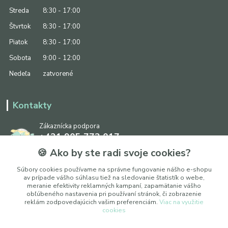
Streda
8:30 - 17:00
Štvrtok
8:30 - 17:00
Piatok
8:30 - 17:00
Sobota
9:00 - 12:00
Nedeľa
zatvorené
Kontakty
Zákaznícka podpora
+421 905 773 017
(Po-Pia, 8:30 - 17:00, So: 9:00 - 12:00)
🍪 Ako by ste radi svoje cookies?
info@ipapier.sk
Súbory cookies používame na správne fungovanie nášho e-shopu
av prípade vášho súhlasu tiež na sledovanie štatistík o webe,
meranie efektivity reklamných kampaní, zapamätanie vášho
obľúbeného nastavenia pri používaní stránok, či zobrazenie
reklám zodpovedajúcich vašim preferenciám.
Viac na využitie
cookies