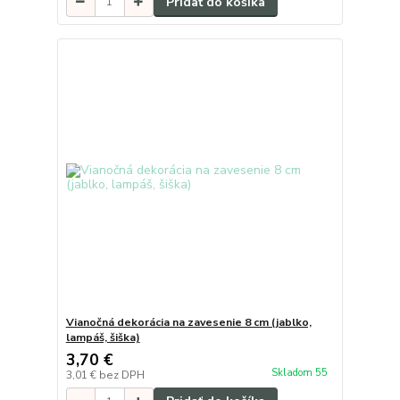
Pridať do košíka
Vianočná dekorácia na zavesenie 8 cm (jablko,
lampáš, šiška)
3,70 €
Skladom 55
3,01 €
bez DPH