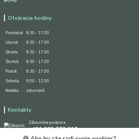
Otváracie hodiny
Pondelok
8:30 - 17:00
Utorok
8:30 - 17:00
Streda
8:30 - 17:00
Štvrtok
8:30 - 17:00
Piatok
8:30 - 17:00
Sobota
9:00 - 12:00
Nedeľa
zatvorené
Kontakty
Zákaznícka podpora
+421 905 773 017
(Po-Pia, 8:30 - 17:00, So: 9:00 - 12:00)
🍪 Ako by ste radi svoje cookies?