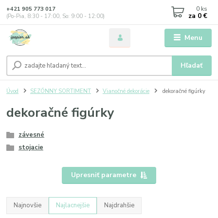
0
ks
+421 905 773 017
za
0 €
(Po-Pia, 8:30 - 17:00, So: 9:00 - 12:00)
Menu
Hľadať
Úvod
SEZÓNNY SORTIMENT
Vianočné dekorácie
dekoračné figúrky
dekoračné figúrky
závesné
stojacie
Upresniť parametre
Najnovšie
Najlacnejšie
Najdrahšie