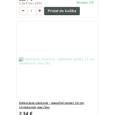
Skladom 197
1,82 €
bez DPH
Pridať do košíka
Dekorácia závesná - vianočný veniec 12 cm,
strieborná, mix /1ks
2,34 €