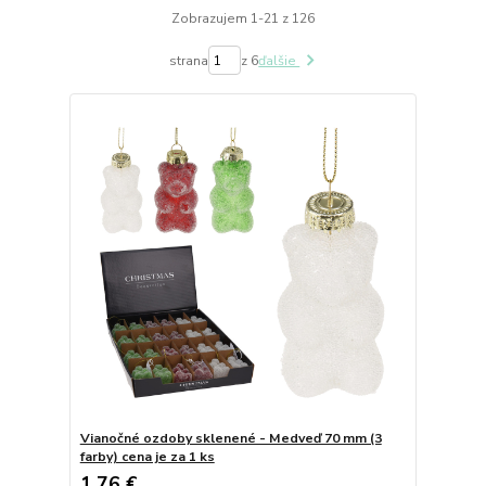
Zobrazujem 1-21 z 126
strana
z 6
ďalšie
Vianočné ozdoby sklenené - Medveď 70 mm (3
farby) cena je za 1 ks
1,76 €