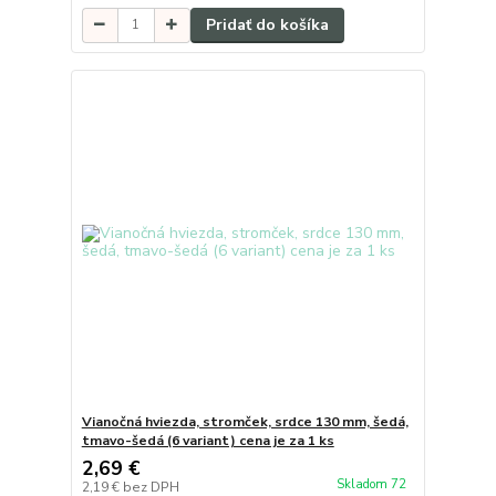
Pridať do košíka
Vianočná hviezda, stromček, srdce 130 mm, šedá,
tmavo-šedá (6 variant) cena je za 1 ks
2,69 €
Skladom 72
2,19 €
bez DPH