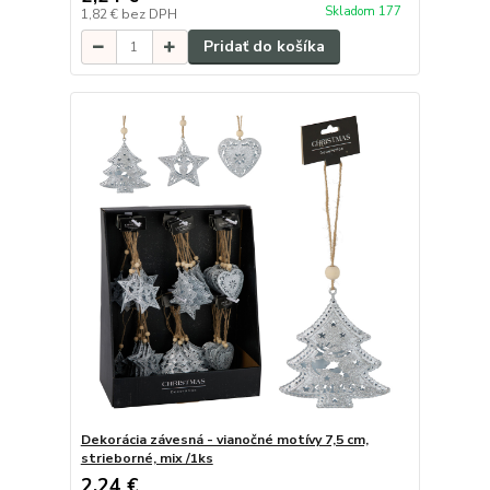
Skladom 177
1,82 €
bez DPH
Pridať do košíka
Dekorácia závesná - vianočné motívy 7,5 cm,
strieborné, mix /1ks
2,24 €