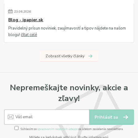
23
.
06
.
2026
Blog - ipapier.sk
Pravidelný prísun noviniek, zaujímavostí a tipov nájdete na našom
blogu!
čítať celé
Zobraziť všetky články
Nepremeškajte novinky, akcie a
zľavy!
Prihlásiť sa
Súhlasím so
spracovaním osobných údajov
za účelom zasielania newslettera.
Môžete sa kedykoľvek odhlásiť. Buďte informovaný.