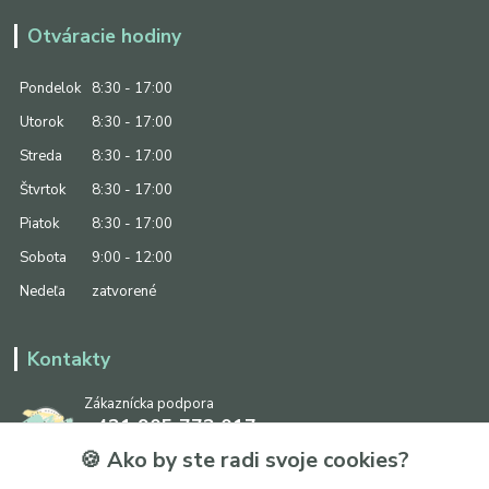
Otváracie hodiny
Pondelok
8:30 - 17:00
Utorok
8:30 - 17:00
Streda
8:30 - 17:00
Štvrtok
8:30 - 17:00
Piatok
8:30 - 17:00
Sobota
9:00 - 12:00
Nedeľa
zatvorené
Kontakty
Zákaznícka podpora
+421 905 773 017
(Po-Pia, 8:30 - 17:00, So: 9:00 - 12:00)
🍪 Ako by ste radi svoje cookies?