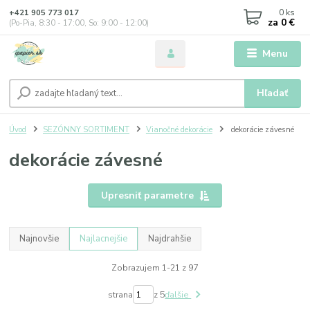
0
ks
+421 905 773 017
za
0 €
(Po-Pia, 8:30 - 17:00, So: 9:00 - 12:00)
Menu
Hľadať
Úvod
SEZÓNNY SORTIMENT
Vianočné dekorácie
dekorácie závesné
dekorácie závesné
Upresniť parametre
Najnovšie
Najlacnejšie
Najdrahšie
Zobrazujem 1-21 z 97
strana
z 5
ďalšie