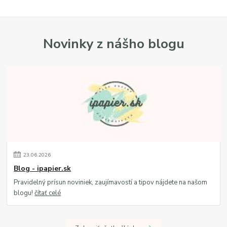
Novinky z nášho blogu
23
.
06
.
2026
Blog - ipapier.sk
Pravidelný prísun noviniek, zaujímavostí a tipov nájdete na našom
blogu!
čítať celé