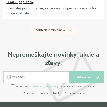
Blog - ipapier.sk
Pravidelný prísun noviniek, zaujímavostí a tipov nájdete na našom
blogu!
čítať celé
Zobraziť všetky články
Nepremeškajte novinky, akcie a
zľavy!
Prihlásiť sa
Súhlasím so
spracovaním osobných údajov
za účelom zasielania newslettera.
Môžete sa kedykoľvek odhlásiť. Buďte informovaný.