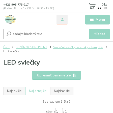
0
ks
+421 905 773 017
za
0 €
(Po-Pia, 8:30 - 17:00, So: 9:00 - 12:00)
Menu
Hľadať
Úvod
SEZÓNNY SORTIMENT
Vianočné sviečky, svietniky a lampáše
LED sviečky
LED sviečky
Upresniť parametre
Najnovšie
Najlacnejšie
Najdrahšie
Zobrazujem 1-5 z 5
strana
z 1