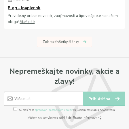
23
.
06
.
2026
Blog - ipapier.sk
Pravidelný prísun noviniek, zaujímavostí a tipov nájdete na našom
blogu!
čítať celé
Zobraziť všetky články
Nepremeškajte novinky, akcie a
zľavy!
Prihlásiť sa
Súhlasím so
spracovaním osobných údajov
za účelom zasielania newslettera.
Môžete sa kedykoľvek odhlásiť. Buďte informovaný.