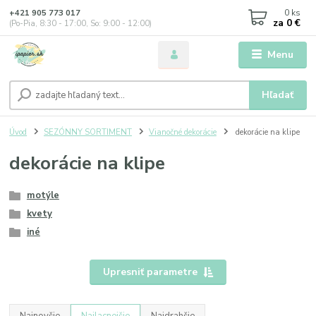
0
ks
+421 905 773 017
za
0 €
(Po-Pia, 8:30 - 17:00, So: 9:00 - 12:00)
Menu
Hľadať
Úvod
SEZÓNNY SORTIMENT
Vianočné dekorácie
dekorácie na klipe
dekorácie na klipe
motýle
kvety
iné
Upresniť parametre