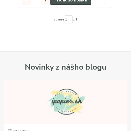
Pridať do košíka
strana
z 1
Novinky z nášho blogu