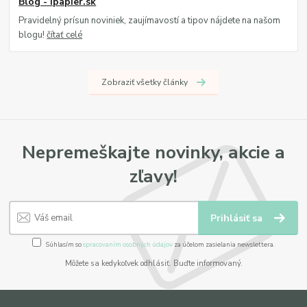
Blog - ipapier.sk
Pravidelný prísun noviniek, zaujímavostí a tipov nájdete na našom
blogu!
čítať celé
Zobraziť všetky články
Nepremeškajte novinky, akcie a
zľavy!
Prihlásiť sa
Súhlasím so
spracovaním osobných údajov
za účelom zasielania newslettera.
Môžete sa kedykoľvek odhlásiť. Buďte informovaný.