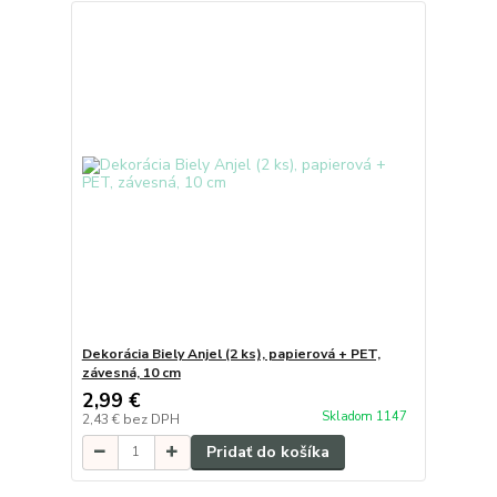
Dekorácia Biely Anjel (2 ks), papierová + PET,
závesná, 10 cm
2,99 €
Skladom 1147
2,43 €
bez DPH
Pridať do košíka