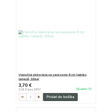
Vianočná dekorácia na zavesenie 8 cm (jablko,
lampáš, šiška)
3,70 €
Skladom 55
3,01 €
bez DPH
Pridať do košíka