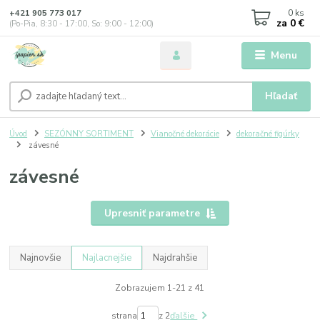
0
ks
+421 905 773 017
za
0 €
(Po-Pia, 8:30 - 17:00, So: 9:00 - 12:00)
Menu
Hľadať
Úvod
SEZÓNNY SORTIMENT
Vianočné dekorácie
dekoračné figúrky
závesné
závesné
Upresniť parametre
Najnovšie
Najlacnejšie
Najdrahšie
Zobrazujem 1-21 z 41
strana
z 2
ďalšie