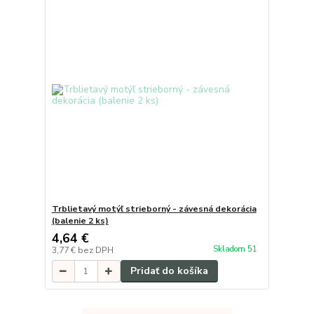
Trblietavý motýľ strieborný - závesná dekorácia
(balenie 2 ks)
4,64 €
Skladom 51
3,77 €
bez DPH
Pridať do košíka