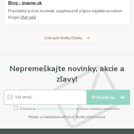
Blog - ipapier.sk
Pravidelný prísun noviniek, zaujímavostí a tipov nájdete na našom
blogu!
čítať celé
Zobraziť všetky články
Nepremeškajte novinky, akcie a
zľavy!
Prihlásiť sa
Súhlasím so
spracovaním osobných údajov
za účelom zasielania newslettera.
Môžete sa kedykoľvek odhlásiť. Buďte informovaný.