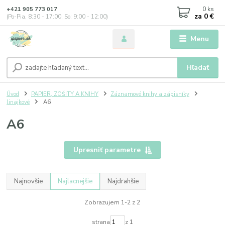
0
ks
+421 905 773 017
za
0 €
(Po-Pia, 8:30 - 17:00, So: 9:00 - 12:00)
Menu
Hľadať
Úvod
PAPIER, ZOŠITY A KNIHY
Záznamové knihy a zápisníky
linajkové
A6
A6
Upresniť parametre
Najnovšie
Najlacnejšie
Najdrahšie
Zobrazujem 1-2 z 2
strana
z 1