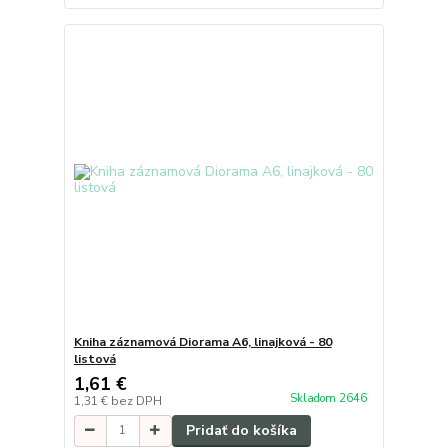
Kniha záznamová Diorama A6, linajková - 80
listová
1,61 €
Skladom 2646
1,31 €
bez DPH
Pridať do košíka