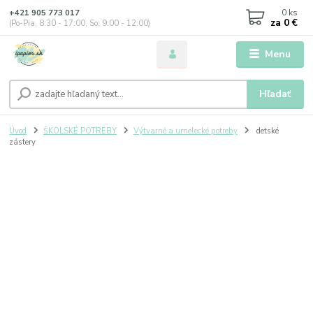
0
ks
+421 905 773 017
za
0 €
(Po-Pia, 8:30 - 17:00, So: 9:00 - 12:00)
Menu
Hľadať
Úvod
ŠKOLSKÉ POTREBY
Výtvarné a umelecké potreby
detské
zástery