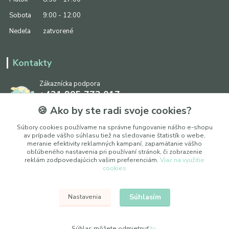
Sobota
9:00 - 12:00
Nedeľa
zatvorené
Kontakty
Zákaznícka podpora
+421 905 773 017
(Po-Pia, 8:30 - 17:00, So: 9:00 - 12:00)
🍪 Ako by ste radi svoje cookies?
info@ipapier.sk
Súbory cookies používame na správne fungovanie nášho e-shopu
av prípade vášho súhlasu tiež na sledovanie štatistík o webe,
meranie efektivity reklamných kampaní, zapamätanie vášho
obľúbeného nastavenia pri používaní stránok, či zobrazenie
reklám zodpovedajúcich vašim preferenciám.
Viac na využitie
cookies
Upraviť nastavenia cookies
Súhlasím
Nastavenia
© 2025 WOXY, s. r. o.
Súhlas môžete odmietnuť
tu
.