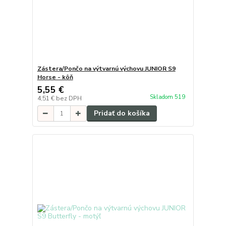
Zástera/Pončo na výtvarnú výchovu JUNIOR S9
Horse - kôň
5,55 €
Skladom 519
4,51 €
bez DPH
Pridať do košíka