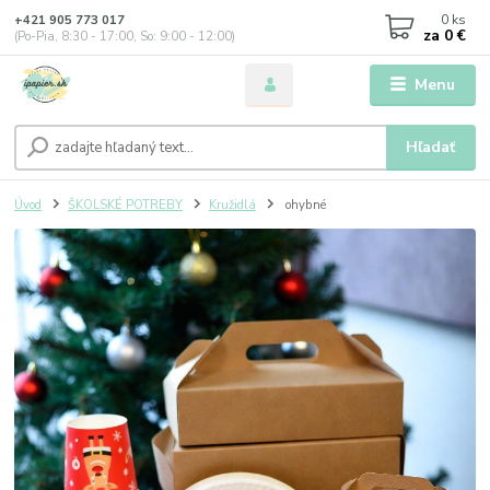
0
ks
+421 905 773 017
za
0 €
(Po-Pia, 8:30 - 17:00, So: 9:00 - 12:00)
Menu
Hľadať
Úvod
ŠKOLSKÉ POTREBY
Kružidlá
ohybné