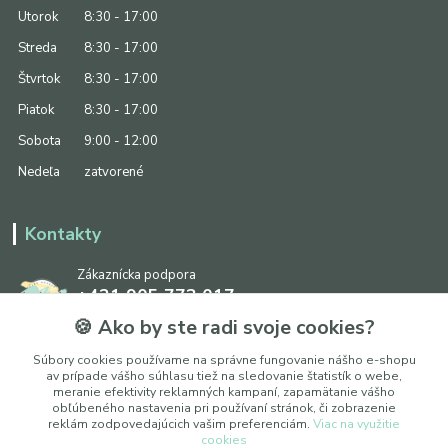
Utorok
8:30 - 17:00
Streda
8:30 - 17:00
Štvrtok
8:30 - 17:00
Piatok
8:30 - 17:00
Sobota
9:00 - 12:00
Nedeľa
zatvorené
Kontakty
Zákaznícka podpora
+421 905 773 017
(Po-Pia, 8:30 - 17:00, So: 9:00 - 12:00)
🍪 Ako by ste radi svoje cookies?
info@ipapier.sk
Súbory cookies používame na správne fungovanie nášho e-shopu
av prípade vášho súhlasu tiež na sledovanie štatistík o webe,
meranie efektivity reklamných kampaní, zapamätanie vášho
obľúbeného nastavenia pri používaní stránok, či zobrazenie
reklám zodpovedajúcich vašim preferenciám.
Viac na využitie
cookies