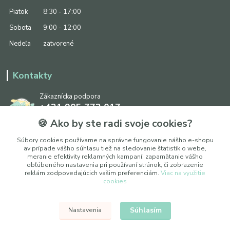
Piatok
8:30 - 17:00
Sobota
9:00 - 12:00
Nedeľa
zatvorené
Kontakty
Zákaznícka podpora
+421 905 773 017
(Po-Pia, 8:30 - 17:00, So: 9:00 - 12:00)
🍪 Ako by ste radi svoje cookies?
info@ipapier.sk
Súbory cookies používame na správne fungovanie nášho e-shopu
av prípade vášho súhlasu tiež na sledovanie štatistík o webe,
meranie efektivity reklamných kampaní, zapamätanie vášho
obľúbeného nastavenia pri používaní stránok, či zobrazenie
reklám zodpovedajúcich vašim preferenciám.
Viac na využitie
cookies
Upraviť nastavenia cookies
Súhlasím
Nastavenia