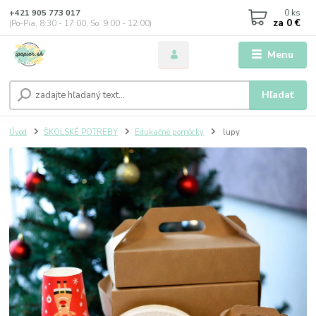
0
ks
+421 905 773 017
za
0 €
(Po-Pia, 8:30 - 17:00, So: 9:00 - 12:00)
Menu
Hľadať
Úvod
ŠKOLSKÉ POTREBY
Edukačné pomôcky
lupy