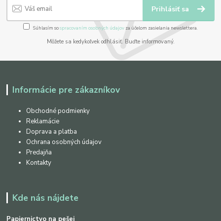
Prihlásiť sa
Súhlasím so
spracovaním osobných údajov
za účelom zasielania newslettera.
Môžete sa kedykoľvek odhlásiť. Buďte informovaný.
Informácie pre zákazníkov
Obchodné podmienky
Reklamácie
Doprava a platba
Ochrana osobných údajov
Predajňa
Kontakty
Kde nás nájdete
Papiernictvo na pešej