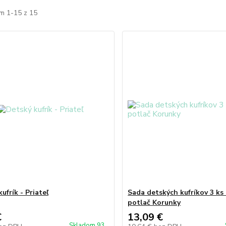
m 1-15 z 15
ufrík - Priateľ
Sada detských kufríkov 3 ks 
potlač Korunky
€
13,09 €
Skladom 93