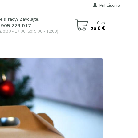
Prihlásenie
e si rady? Zavolajte.
0
ks
 905 773 017
za
0 €
, 8:30 - 17:00, So: 9:00 - 12:00)