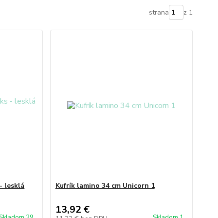
strana
z 1
- lesklá
Kufrík lamino 34 cm Unicorn 1
13,92 €
Skladom 29
Skladom 1