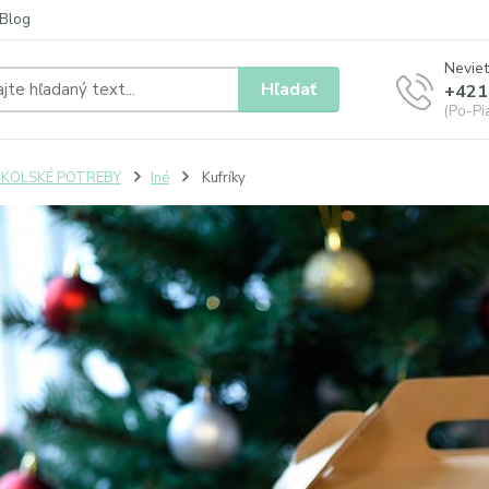
Blog
Neviet
Hľadať
+421
(Po-Pia
ŠKOLSKÉ POTREBY
Iné
Kufríky