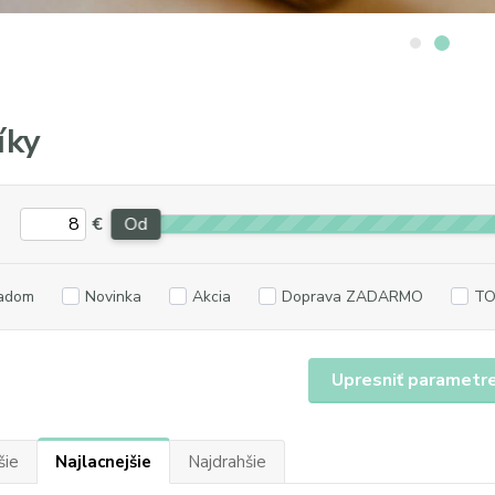
íky
€
Od
adom
Novinka
Akcia
Doprava ZADARMO
TO
Upresniť parametr
šie
Najlacnejšie
Najdrahšie