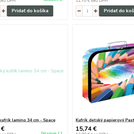
bez DPH
11,70 €
bez DPH
Pridať do košíka
Pridať do koš
kufrík lamino 34 cm - Space
Kufrík detský papierový Pas
 €
15,74 €
Skladom 12