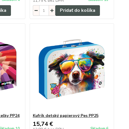
11,75 €
bez DPH
íka
Pridať do košíka
telky PP24
Kufrík detský papierový Pes PP25
15,74 €
Skladom 10
Skladom 6