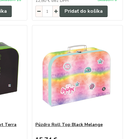
12,80 €
bez DPH
íka
Pridať do košíka
pt Terra
Púzdro Roll Top Black Melange