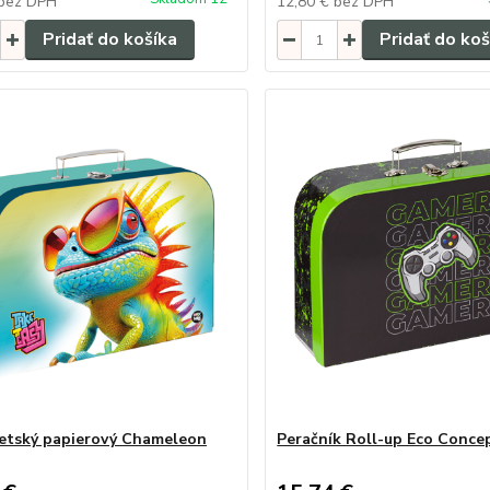
bez DPH
12,80 €
bez DPH
Pridať do košíka
Pridať do koš
detský papierový Chameleon
Peračník Roll-up Eco Conce