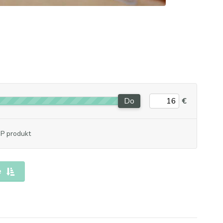
Do
€
P produkt
e