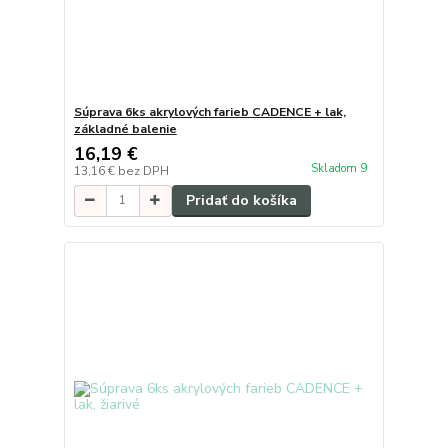
Súprava 6ks akrylových farieb CADENCE + lak,
základné balenie
16,19 €
Skladom 9
13,16 €
bez DPH
Pridať do košíka