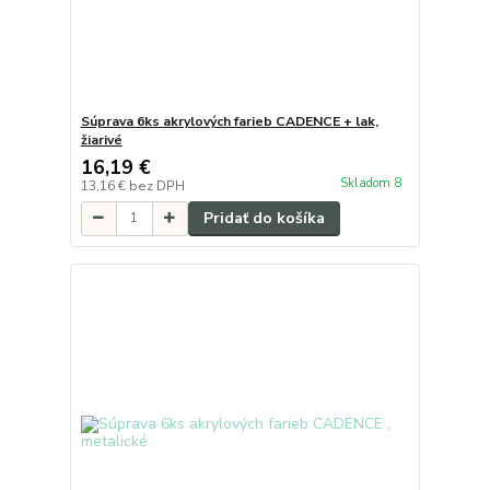
Súprava 6ks akrylových farieb CADENCE + lak,
žiarivé
16,19 €
Skladom 8
13,16 €
bez DPH
Pridať do košíka