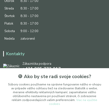
Utorok
8:30 - 17:00
Streda
8:30 - 17:00
Štvrtok
8:30 - 17:00
Piatok
8:30 - 17:00
Sobota
9:00 - 12:00
Nedeľa
zatvorené
Kontakty
Zákaznícka podpora
+421 905 773 017
(Po-Pia, 8:30 - 17:00, So: 9:00 - 12:00)
🍪 Ako by ste radi svoje cookies?
info@ipapier.sk
Súbory cookies používame na správne fungovanie nášho e-shopu
av prípade vášho súhlasu tiež na sledovanie štatistík o webe,
meranie efektivity reklamných kampaní, zapamätanie vášho
obľúbeného nastavenia pri používaní stránok, či zobrazenie
reklám zodpovedajúcich vašim preferenciám.
Viac na využitie
cookies