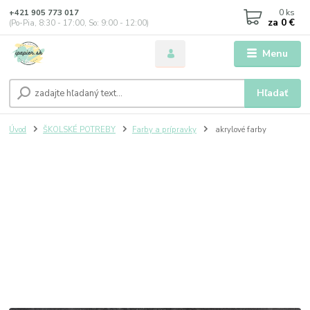
0
ks
+421 905 773 017
za
0 €
(Po-Pia, 8:30 - 17:00, So: 9:00 - 12:00)
Menu
Hľadať
Úvod
ŠKOLSKÉ POTREBY
Farby a prípravky
akrylové farby