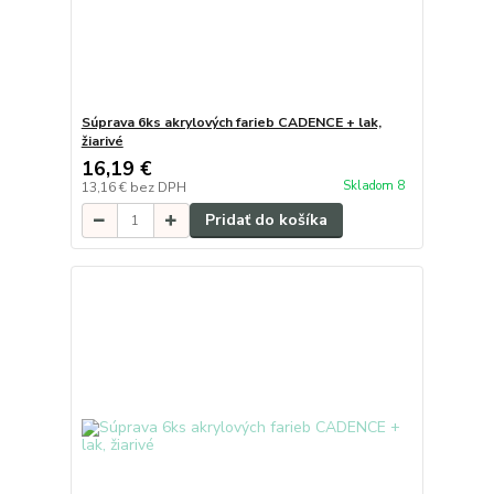
Súprava 6ks akrylových farieb CADENCE + lak,
žiarivé
16,19 €
Skladom 8
13,16 €
bez DPH
Pridať do košíka