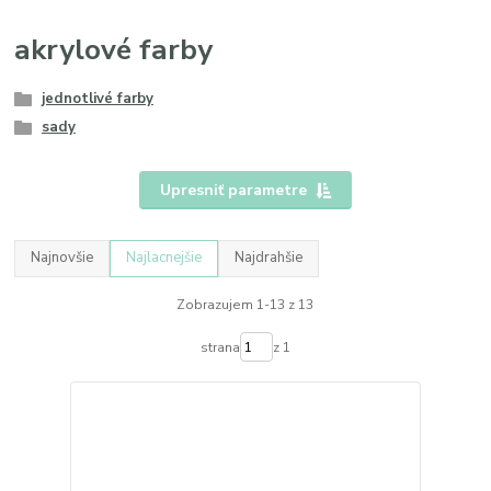
akrylové farby
jednotlivé farby
sady
Upresniť parametre
Najnovšie
Najlacnejšie
Najdrahšie
Zobrazujem 1-13 z 13
strana
z 1