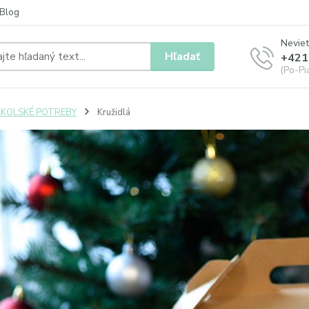
Blog
Neviet
Hľadať
+421
(Po-Pia
ŠKOLSKÉ POTREBY
Kružidlá