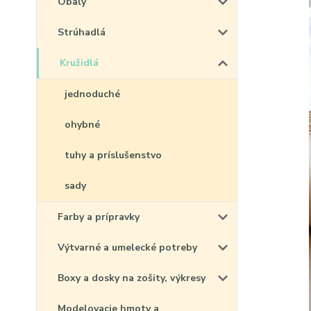
Obaly
Strúhadlá
Kružidlá
jednoduché
ohybné
tuhy a príslušenstvo
sady
Farby a prípravky
Výtvarné a umelecké potreby
Boxy a dosky na zošity, výkresy
Modelovacie hmoty a