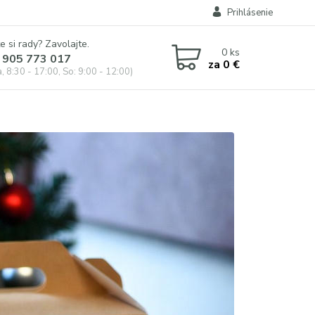
Prihlásenie
e si rady? Zavolajte.
0
ks
 905 773 017
za
0 €
, 8:30 - 17:00, So: 9:00 - 12:00)