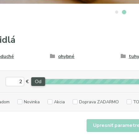
idlá
oduché
ohybné
tuhy
€
Od
adom
Novinka
Akcia
Doprava ZADARMO
TO
Upresniť parametr