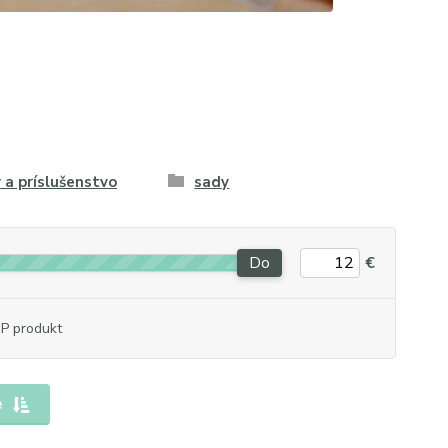
 a príslušenstvo
sady
Do
€
P produkt
e