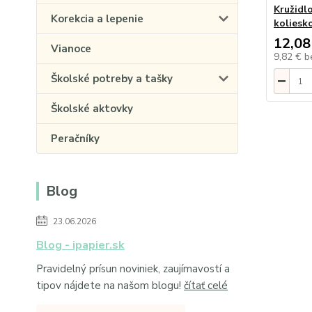
Kružidl
Korekcia a lepenie
koliesk
12,08
Vianoce
9,82 €
b
Školské potreby a tašky
Školské aktovky
Peračníky
Blog
23.06.2026
Blog - ipapier.sk
Pravidelný prísun noviniek, zaujímavostí a
tipov nájdete na našom blogu!
čítať celé