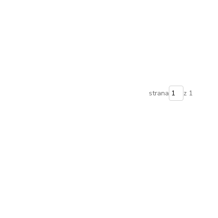
strana
z 1