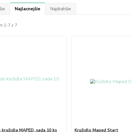
šie
Najlacnejšie
Najdrahšie
m 1-7 z 7
 kružidla MAPED, sada 10 ks
Kružidlo Maped Start