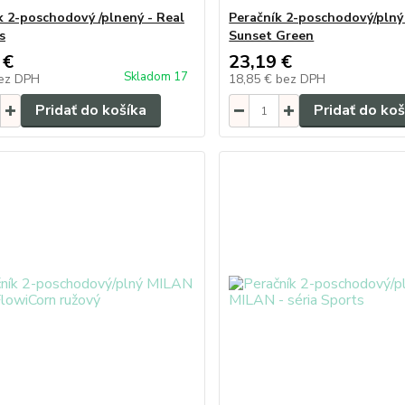
k 2-poschodový /plnený - Real
Peračník 2-poschodový/pln
s
Sunset Green
 €
23,19 €
Skladom 17
ez DPH
18,85 €
bez DPH
Pridať do košíka
Pridať do koš