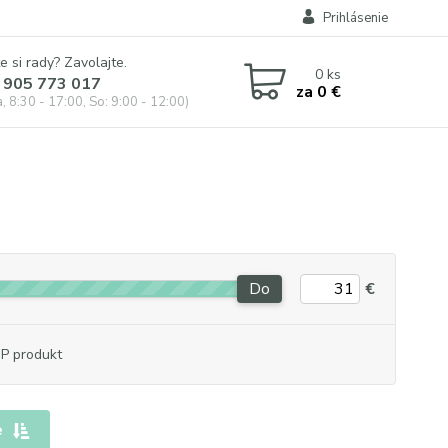
Prihlásenie
e si rady? Zavolajte.
0
ks
 905 773 017
za
0 €
, 8:30 - 17:00, So: 9:00 - 12:00)
Do
€
P produkt
e