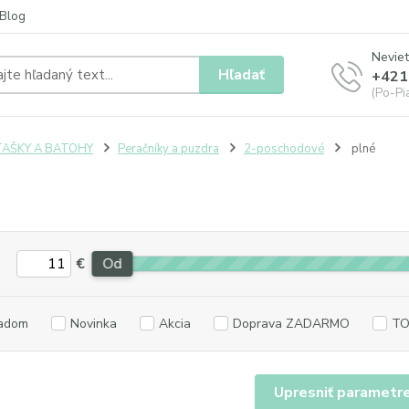
Blog
Neviet
Hľadať
+421
(Po-Pia
TAŠKY A BATOHY
Peračníky a puzdra
2-poschodové
plné
€
Od
adom
Novinka
Akcia
Doprava ZADARMO
TO
Upresniť parametr