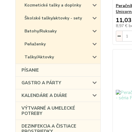
Kozmetické tašky a doplnky
Perační
Unicorn
Školské tašky/aktovky - sety
11,03
8,97 €
b
Batohy/Ruksaky
Peňaženky
Tašky/Aktovky
PÍSANIE
GASTRO A PÁRTY
KALENDÁRE A DIÁRE
VÝTVARNÉ A UMELECKÉ
POTREBY
DEZINFEKCIA A ČISTIACE
PROSTRIEDKY