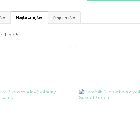
šie
Najlacnejšie
Najdrahšie
m 1-5 z 5