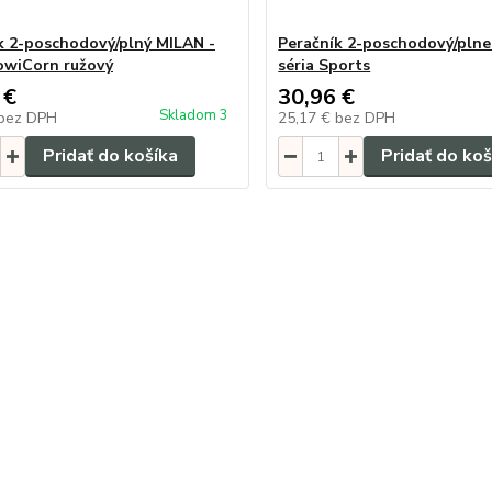
k 2-poschodový/plný MILAN -
Peračník 2-poschodový/plne
lowiCorn ružový
séria Sports
 €
30,96 €
Skladom 3
bez DPH
25,17 €
bez DPH
Pridať do košíka
Pridať do koš