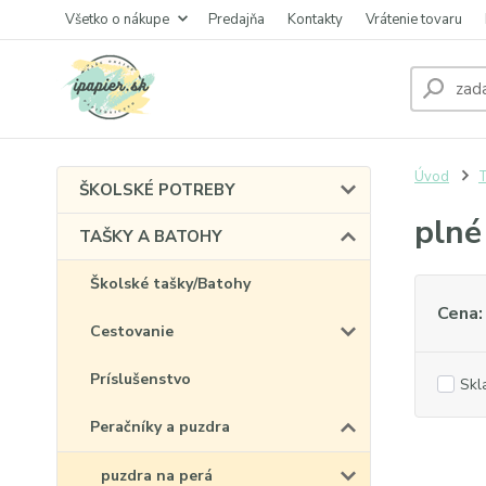
Všetko o nákupe
Predajňa
Kontakty
Vrátenie tovaru
Úvod
ŠKOLSKÉ POTREBY
plné
TAŠKY A BATOHY
Školské tašky/Batohy
Cena:
Cestovanie
Príslušenstvo
Skl
Peračníky a puzdra
puzdra na perá