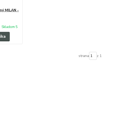
ný MILAN -
Skladom 5
íka
strana
z 1