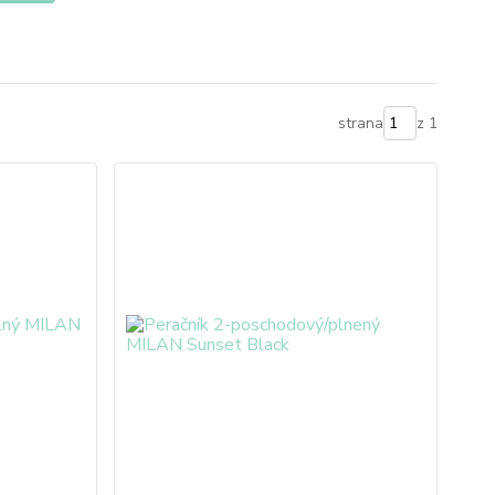
strana
z 1