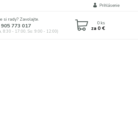
Prihlásenie
e si rady? Zavolajte.
0
ks
 905 773 017
za
0 €
, 8:30 - 17:00, So: 9:00 - 12:00)