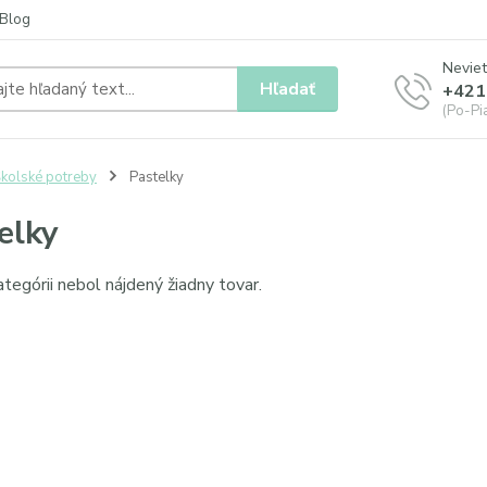
Blog
Neviet
Hľadať
+421
(Po-Pia
kolské potreby
Pastelky
elky
ategórii nebol nájdený žiadny tovar.