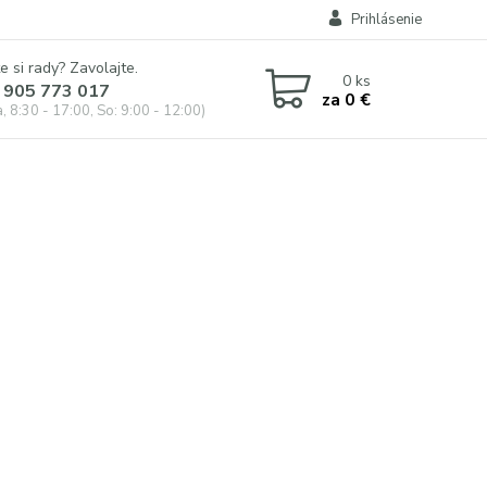
Prihlásenie
e si rady? Zavolajte.
0
ks
 905 773 017
za
0 €
, 8:30 - 17:00, So: 9:00 - 12:00)