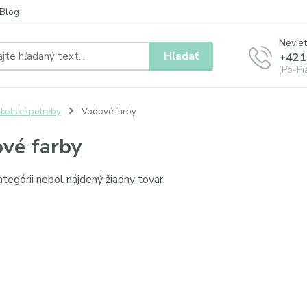
Blog
Neviet
Hľadať
+421
(Po-Pia
kolské potreby
Vodové farby
vé farby
ategórii nebol nájdený žiadny tovar.