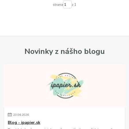
strana
z 1
Novinky z nášho blogu
23
.
06
.
2026
Blog - ipapier.sk