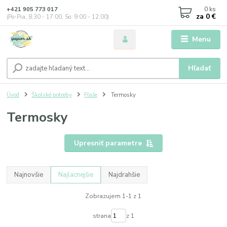
0
ks
+421 905 773 017
za
0 €
(Po-Pia, 8:30 - 17:00, So: 9:00 - 12:00)
Menu
Hľadať
Úvod
Školské potreby
Fľaše
Termosky
Termosky
Upresniť parametre
Najnovšie
Najlacnejšie
Najdrahšie
Zobrazujem 1-1 z 1
strana
z 1