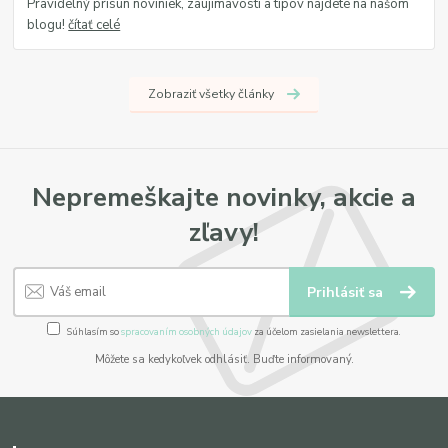
Pravidelný prísun noviniek, zaujímavostí a tipov nájdete na našom
blogu!
čítať celé
Zobraziť všetky články
Nepremeškajte novinky, akcie a
zľavy!
Prihlásiť sa
Súhlasím so
spracovaním osobných údajov
za účelom zasielania newslettera.
Môžete sa kedykoľvek odhlásiť. Buďte informovaný.