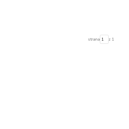
strana
z 1