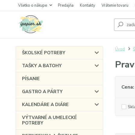
Všetko o nákupe
Predajňa
Kontakty
Vrátenie tovaru
Úvod
Š
ŠKOLSKÉ POTREBY
Prav
TAŠKY A BATOHY
PÍSANIE
Cena:
GASTRO A PÁRTY
KALENDÁRE A DIÁRE
Skl
VÝTVARNÉ A UMELECKÉ
POTREBY