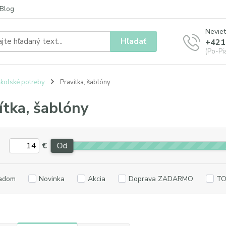
Blog
Neviet
Hľadať
+421
(Po-Pia
kolské potreby
Pravítka, šablóny
ítka, šablóny
€
Od
adom
Novinka
Akcia
Doprava ZADARMO
TO