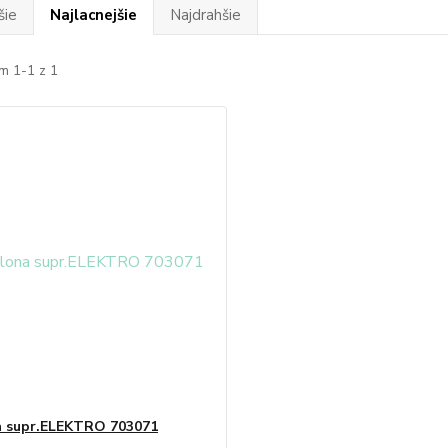
šie
Najlacnejšie
Najdrahšie
m 1-1 z 1
a supr.ELEKTRO 703071