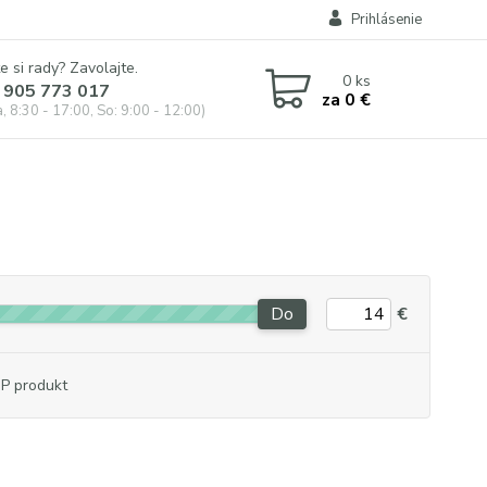
Prihlásenie
e si rady? Zavolajte.
0
ks
 905 773 017
za
0 €
, 8:30 - 17:00, So: 9:00 - 12:00)
Do
€
P produkt