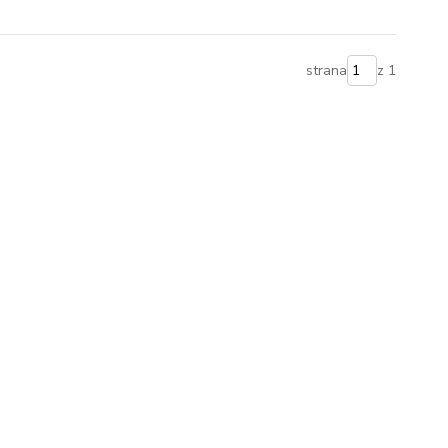
strana
z 1